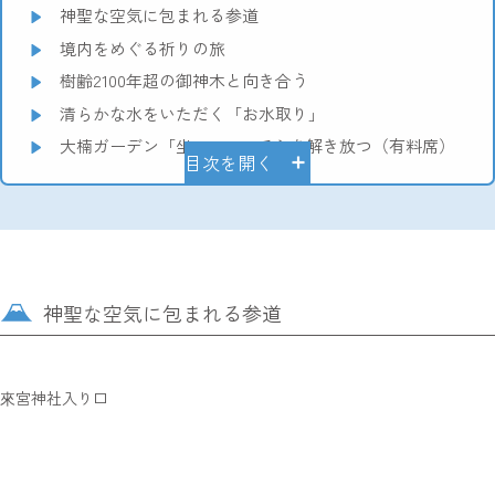
神聖な空気に包まれる参道
境内をめぐる祈りの旅
樹齢2100年超の御神木と向き合う
清らかな水をいただく「お水取り」
大楠ガーデン「坐 KURA」で心を解き放つ（有料席）
目次を開く
神聖な空気に包まれる参道
來宮神社入り口