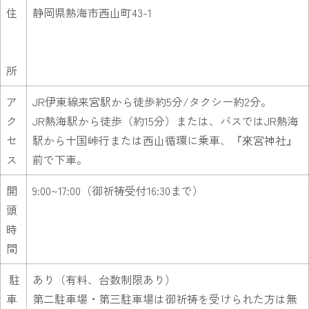
住
静岡県熱海市西山町43-1
所
ア
JR伊東線来宮駅から徒歩約5分/タクシー約2分。
ク
JR熱海駅から徒歩（約15分）または、バスではJR熱海
セ
駅から十国峠行または西山循環に乗車、『來宮神社』
ス
前で下車。
開
9:00~17:00（御祈祷受付16:30まで）
頭
時
間
駐
あり（有料、台数制限あり）
車
第二駐車場・第三駐車場は御祈祷を受けられた方は無