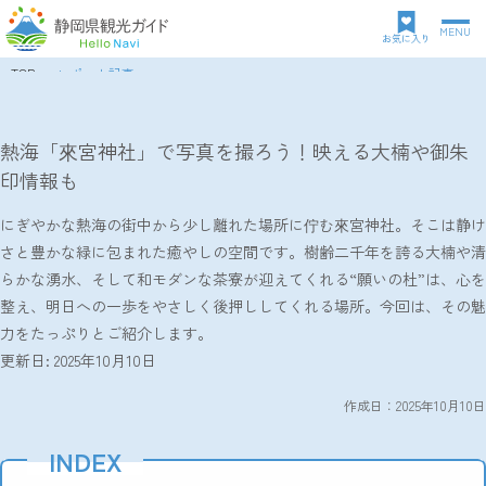
MENU
グ
お気に入り
ロ
TOP
レポート記事
ー
パ
熱海「來宮神社」で写真を撮ろう！映える大楠や御朱印情報も
バ
ン
ル
ク
熱海「來宮神社」で写真を撮ろう！映える大楠や御朱
ナ
ズ
印情報も
ビ
リ
ゲ
ス
ー
にぎやかな熱海の街中から少し離れた場所に佇む來宮神社。そこは静け
ト
シ
さと豊かな緑に包まれた癒やしの空間です。樹齢二千年を誇る大楠や清
ョ
らかな湧水、そして和モダンな茶寮が迎えてくれる“願いの杜”は、心を
ン
整え、明日への一歩をやさしく後押ししてくれる場所。今回は、その魅
力をたっぷりとご紹介します。
更新日: 2025年10月10日
作成日：2025年10月10日
INDEX