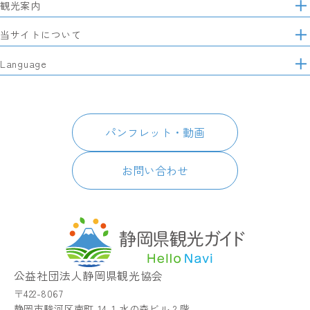
観光案内
サ
イ
特集
当サイトについて
ト
マ
レポート記事
静岡県観光協会について
Language
ッ
モデルコース
プ
パートナーズ会員
スポット・体験
日本語
このサイトについて
グルメ・お土産
English
パンフレット・動画
イベント
简体中文
パンフレット・動画
宿泊
繁體中文
アクセス
한국어
お問い合わせ
お知らせ
関連リンク
静岡県観光アプリ TIPS
公益社団法人静岡県観光協会
〒422-8067
静岡市駿河区南町 14-1 水の森ビル 2 階