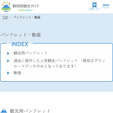
MENU
グ
お気に入り
ロ
TOP
パンフレット・動画
パ
ー
ン
バ
ク
ル
パンフレット・動画
ズ
ナ
リ
ビ
INDEX
ス
ゲ
ト
ー
観光用パンフレット
シ
過去に発行した人気観光パンフレット （現在はダウン
ョ
ロードデータのみとなっております）
ン
動画
観光用パンフレット