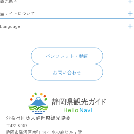
観光案内
サ
イ
特集
当サイトについて
ト
マ
レポート記事
静岡県観光協会について
Language
ッ
モデルコース
プ
パートナーズ会員
スポット・体験
日本語
このサイトについて
グルメ・お土産
English
パンフレット・動画
イベント
简体中文
パンフレット・動画
宿泊
繁體中文
アクセス
한국어
お問い合わせ
お知らせ
関連リンク
静岡県観光アプリ TIPS
公益社団法人静岡県観光協会
〒422-8067
静岡市駿河区南町 14-1 水の森ビル 2 階