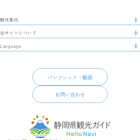
観光案内
サ
イ
特集
当サイトについて
ト
マ
レポート記事
静岡県観光協会について
Language
ッ
モデルコース
プ
パートナーズ会員
スポット・体験
日本語
このサイトについて
グルメ・お土産
English
パンフレット・動画
イベント
简体中文
パンフレット・動画
宿泊
繁體中文
アクセス
한국어
お問い合わせ
お知らせ
関連リンク
静岡県観光アプリ TIPS