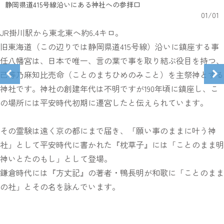
静岡県道415号線沿いにある神社への参拝口
01
/
01
JR掛川駅から東北東へ約6.4キロ。
旧東海道（この辺りでは静岡県道415号線）沿いに鎮座する事
任八幡宮は、日本で唯一、言の葉で事を取り結ぶ役目を持つ、
己等乃麻知比売命（ことのまちひめのみこと）を主祭神とする
神社です。神社の創建年代は不明ですが190年頃に鎮座し、こ
の場所には平安時代初期に遷宮したと伝えられています。
その霊験は遠く京の都にまで届き、「願い事のままに叶う神
社」として平安時代に書かれた『枕草子』には「ことのまま明
神いとたのもし」として登場。
鎌倉時代には『方丈記』の著者・鴨長明が和歌に「ことのまま
の社」とその名を詠んでいます。