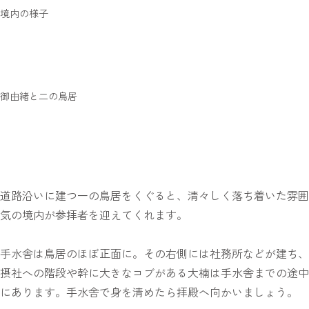
境内の様子
御由緒と二の鳥居
道路沿いに建つ一の鳥居をくぐると、清々しく落ち着いた雰囲
気の境内が参拝者を迎えてくれます。
手水舎は鳥居のほぼ正面に。その右側には社務所などが建ち、
摂社への階段や幹に大きなコブがある大楠は手水舎までの途中
にあります。手水舎で身を清めたら拝殿へ向かいましょう。