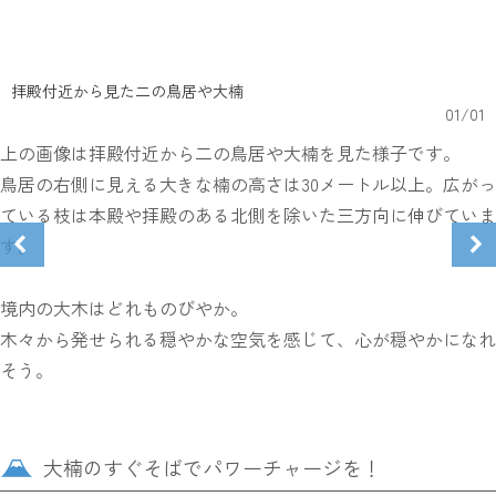
拝殿付近から見た二の鳥居や大楠
01
/
01
上の画像は拝殿付近から二の鳥居や大楠を見た様子です。
鳥居の右側に見える大きな楠の高さは30メートル以上。広がっ
ている枝は本殿や拝殿のある北側を除いた三方向に伸びていま
す。
境内の大木はどれものびやか。
木々から発せられる穏やかな空気を感じて、心が穏やかになれ
そう。
大楠のすぐそばでパワーチャージを！