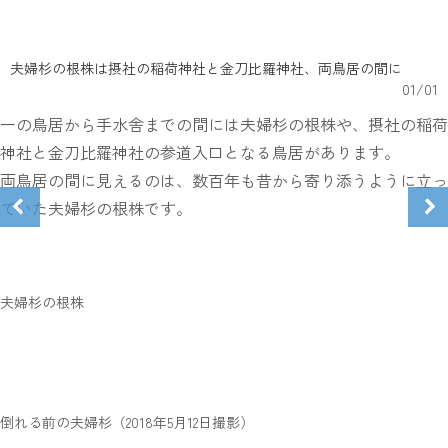
夫婦杉の根株は摂社の稲荷神社と金刀比羅神社、両鳥居の間に
01
/
01
一の鳥居から手水舎までの間には夫婦杉の根株や、摂社の稲荷
神社と金刀比羅神社の参道入口となる鳥居があります。
両鳥居の間に見えるのは、数百年も昔から寄り添うように立っ
ていた夫婦杉の根株です。
夫婦杉の根株
倒れる前の夫婦杉（2018年5月12日撮影）