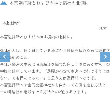
本宮遥拝所とむすびの神は摂社の北側に
本宮遥拝所
01
/
01
本宮遥拝所とむすびの神は境内の北側に。
遥拝所とは、遠く離れている地点から神仏を拝むために設置さ
れた場所のこと。
事任八幡宮の本宮は旧東海道を隔てた向こう側にある本宮山の
中腹に鎮座しています。「足腰が不安で本宮へは行けそうには
ない。でも拝んでみたい」と思う方は遥拝所へどうぞ。
本宮遥拝所へは金刀比羅神社から向かって左側を進む方法と、
一の鳥居脇の階段を上る方法との2通りあります。