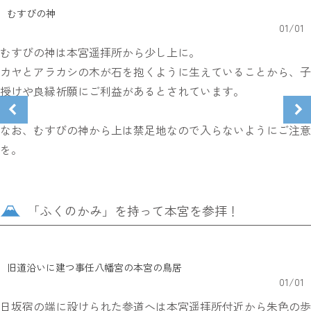
むすびの神
01
/
01
むすびの神は本宮遥拝所から少し上に。
カヤとアラカシの木が石を抱くように生えていることから、子
授けや良縁祈願にご利益があるとされています。
なお、むすびの神から上は禁足地なので入らないようにご注意
を。
「ふくのかみ」を持って本宮を参拝！
旧道沿いに建つ事任八幡宮の本宮の鳥居
01
/
01
日坂宿の端に設けられた参道へは本宮遥拝所付近から朱色の歩