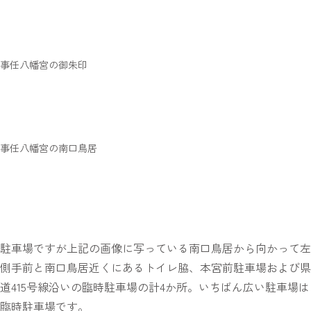
事任八幡宮の御朱印
事任八幡宮の南口鳥居
駐車場ですが上記の画像に写っている南口鳥居から向かって左
側手前と南口鳥居近くにあるトイレ脇、本宮前駐車場および県
道415号線沿いの臨時駐車場の計4か所。いちばん広い駐車場は
臨時駐車場です。