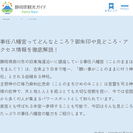
MENU
グ
お気に入り
ロ
TOP
レポート記事
ー
パ
事任八幡宮ってどんなところ？御朱印や見どころ・アクセス情報を徹底解説！
バ
ン
ル
ク
事任八幡宮ってどんなところ？御朱印や見どころ・ア
ナ
ズ
クセス情報を徹底解説！
ビ
リ
ゲ
ス
ー
静岡県掛川市の旧東海道沿いに鎮座している事任八幡宮（ことのままは
ト
シ
ちまんぐう）は、古来より日本で唯一、「願い事がことのままに叶う神
ョ
社」とされる由緒ある神社。
ン
主祭神の己等乃麻知比売命（ことのまちひめのみこと）は言霊を司る神
様の后神で、天と地と人とを結ぶとても大切な役割を担い、今では全国
から多くの人が集まるパワースポットとして知られています。
奥宮とも呼ばれる本宮へ参拝することも可能で、今回はそんな見どころ
たっぷりの事任八幡宮の魅力をご紹介します。