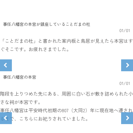
事任八幡宮の本宮が鎮座していることだまの杜
01
/
01
「ことだまの杜」と書かれた案内板と鳥居が見えたら本宮はす
ぐそこです。お疲れさまでした。
事任八幡宮の本宮
01
/
01
階段を上りつめた先にある、周囲に白い石が敷き詰められた小
さな祠が本宮です。
事任八幡宮は平安時代初期の807（大同2）年に現在地へ遷され
るまで、こちらにお祀りされていました。