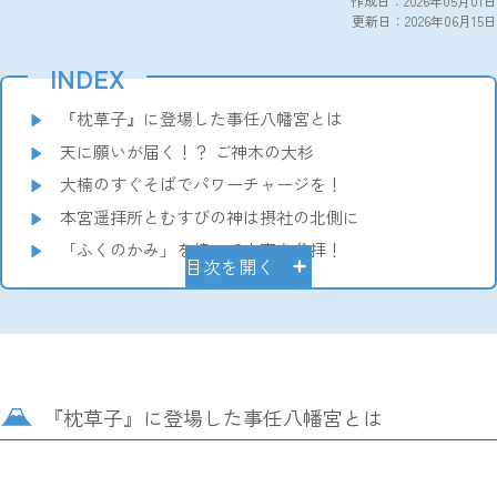
作成日：2026年05月01日
更新日：2026年06月15日
INDEX
『枕草子』に登場した事任八幡宮とは
天に願いが届く！？ ご神木の大杉
大楠のすぐそばでパワーチャージを！
本宮遥拝所とむすびの神は摂社の北側に
「ふくのかみ」を持って本宮を参拝！
目次を開く
『枕草子』に登場した事任八幡宮とは