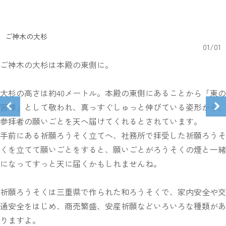
ご神木の大杉
01
/
01
ご神木の大杉は本殿の東側に。
大杉の高さは約40メートル。本殿の東側にあることから「東の
宮様」として敬われ、真っすぐしゅっと伸びている姿形から、
参拝者の願いごとを天へ届けてくれるとされています。
手前にある祈願ろうそく立てへ、社務所で拝受した祈願ろうそ
くを立てて願いごとをすると、願いごとがろうそくの煙と一緒
になってすっと天に届くかもしれませんね。
祈願ろうそくは三重県で作られた和ろうそくで、家内安全や交
通安全をはじめ、商売繁盛、安産祈願などいろいろな種類があ
りますよ。