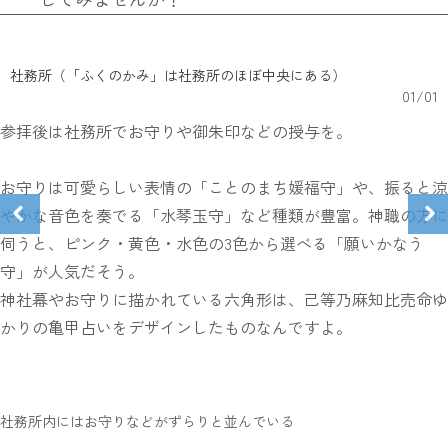
社務所（「ふくのかみ」は社務所のほぼ中央にある）
01
/
01
参拝後は社務所でお守りや御朱印などの授与を。
お守りは可愛らしい表情の「ことのまち媛福守」や、振ると涼
やかな音色を奏でる「水琴玉守」など種類が豊富。神職の方に
伺うと、ピンク・黄色・水色の3色から選べる「願いかなう
守」が人気だそう。
神社幕やお守りに描かれている六角形は、己等乃麻知比売命ゆ
かりの亀甲占いをデザインしたものなんですよ。
社務所内にはお守りなどがずらりと並んでいる