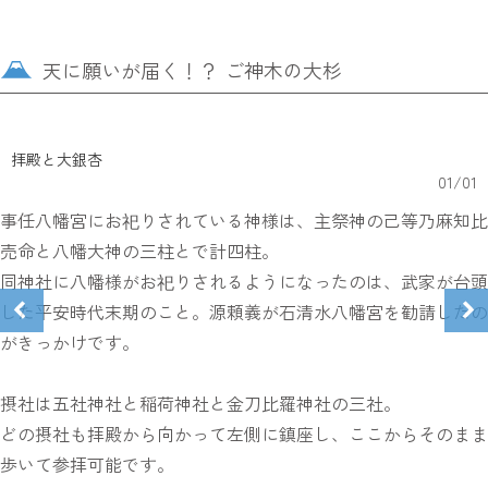
天に願いが届く！？ ご神木の大杉
拝殿と大銀杏
01
/
01
事任八幡宮にお祀りされている神様は、主祭神の己等乃麻知比
売命と八幡大神の三柱とで計四柱。
同神社に八幡様がお祀りされるようになったのは、武家が台頭
した平安時代末期のこと。源頼義が石清水八幡宮を勧請したの
がきっかけです。
摂社は五社神社と稲荷神社と金刀比羅神社の三社。
どの摂社も拝殿から向かって左側に鎮座し、ここからそのまま
歩いて参拝可能です。