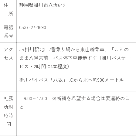
住
静岡県掛川市八坂642
所
電話
0537-27-1690
番号
アク
JR掛川駅北口7番乗り場から東山線乗車、「ことの
セス
まま八幡宮前」バス停下車徒歩すぐ（掛川バスサー
ビス・2時間に1本程度）
掛川バイパス「八坂」I.Cから北へ約900メートル
社務
9:00～17:00 ※祈祷を希望する場合は要連絡のこ
所対
と
応時
間