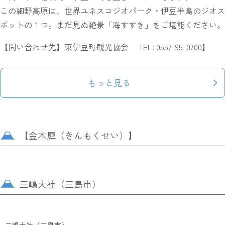
この細野高原は、世界ユネスコジオパーク・伊豆半島のジオス
ポットの１つ。まだ見ぬ絶景「海すすき」をご堪能ください。
【問い合わせ先】東伊豆町観光協会 TEL: 0557-95-0700】
もっと見る
【金木犀（きんもくせい）】
三嶋大社（三島市）
三嶋大社（三島市）