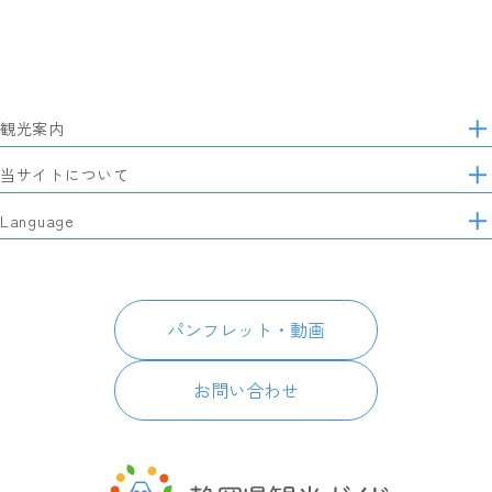
観光案内
サ
イ
特集
当サイトについて
ト
マ
レポート記事
静岡県観光協会について
Language
ッ
モデルコース
プ
パートナーズ会員
スポット・体験
日本語
このサイトについて
グルメ・お土産
English
パンフレット・動画
イベント
简体中文
パンフレット・動画
宿泊
繁體中文
アクセス
한국어
お問い合わせ
お知らせ
関連リンク
静岡県観光アプリ TIPS