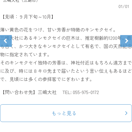
01
/
01
【見頃：９月下旬～10月】
薄い黄色の花をつけ、甘い芳香が特徴のキンモクセイ。
三嶋大社にあるキンモクセイの巨木は、推定樹齢約1200年。最
も古く、かつ大きなキンモクセイとして有名で、国の天然記念
物に指定されています。
そのキンモクセイ独特の芳香は、神社付近はもちろん遠方まで
に及び、時には８キロ先まで届いたという言い伝えもあるほど
で、見頃には多くの参拝客でにぎわいます。
【問い合わせ先】三嶋大社 TEL: 055-975-0172
もっと見る