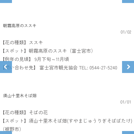
朝霧高原のススキ
01
/
02
【花の種類】ススキ
【スポット】朝霧高原のススキ（富士宮市）
【例年の見頃】 9月下旬～11月頃
【問い合わせ先】 富士宮市観光協会 TEL: 0544-27-5240
須山十里木そば畑
01
/
01
【花の種類】そばの花
【スポット】須山十里木そば畑(すやまじゅうりぎそばばたけ)
（裾野市）