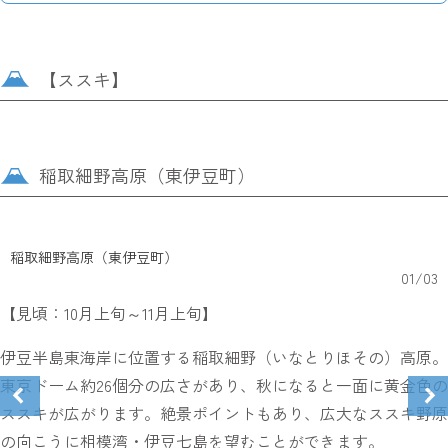
【ススキ】
稲取細野高原（東伊豆町）
稲取細野高原（東伊豆町）
01
/
03
【見頃：10月上旬～11月上旬】
伊豆半島東海岸に位置する稲取細野（いなとりほその）高原。
東京ドーム約26個分の広さがあり、秋になると一面に黄金色の
ススキが広がります。絶景ポイントもあり、広大なススキ野原
の向こうに相模湾・伊豆七島を望むことができます。