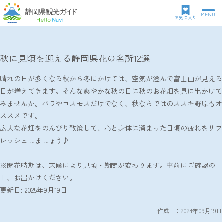
MENU
グ
お気に入り
ロ
TOP
観光特集
秋に見頃を迎える静岡県花の名所12選
パ
ー
ン
バ
秋に見頃を迎える静岡県花の名所12選
ク
ル
ズ
ナ
晴れの日が多くなる秋から冬にかけては、空気が澄んで富士山が見える
リ
ビ
日が増えてきます。そんな爽やかな秋の日に秋のお花畑を見に出かけて
ス
ゲ
ト
ー
みませんか。バラやコスモスだけでなく、秋ならではのススキ野原もオ
シ
ススメです。
ョ
広大な花畑をのんびり散策して、心と身体に溜まった日頃の疲れをリフ
ン
レッシュしましょう♪
※開花時期は、天候により見頃・期間が変わります。事前にご確認の
上、お出かけください。
更新日:
2025年9月19日
作成日：2024年09月19日