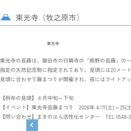
東光寺（牧之原市）
東光寺
東光寺の長藤は、磐田市の行興寺の「熊野の長藤」の
指定の天然記念物に指定されており、見頃には20メー
見頃に合わせて藤まつりが開催され、夜にはライトア
【例年の見頃】４月中旬～下旬
【イベント】東光寺長藤まつり 2026年 4/11(土)～25(土
【問い合わせ】まきのはら活性化センター TEL 0548-22-