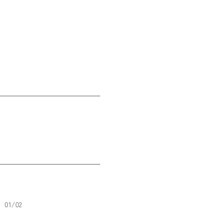
蓮華寺池公園
01
/
02