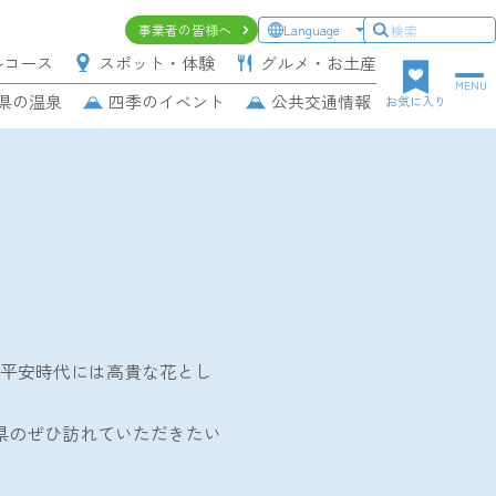
ヘ
事業者の皆様へ
Language
ッ
ルコース
スポット・体験
グルメ・お土産
ダ
MENU
県の温泉
四季のイベント
公共交通情報
ー
お気に入り
上
段
ナ
ビ
ゲ
ー
シ
ョ
ン
平安時代には高貴な花とし
岡県のぜひ訪れていただきたい