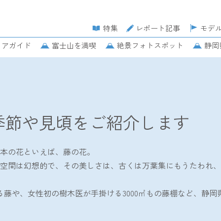
特集
レポート記事
モデ
リアガイド
富士山を満喫
絶景フォトスポット
静岡
介します
季節や見頃をご紹介します
本の花といえば、藤の花。
空間は幻想的で、その美しさは、古くは万葉集にもうたわれ、
る藤や、女性初の樹木医が手掛ける3000㎡もの藤棚など、静