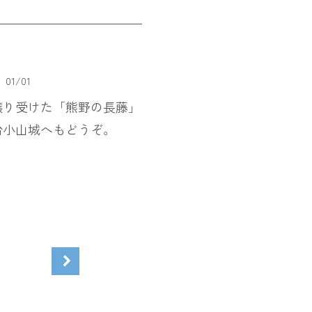
01
/
01
譲り受けた「熊野の長藤」
台小山城へもどうぞ。