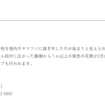
一枝を境内のヤマフジに接ぎ木したのが始まりと伝えら
トル四方に広がった藤棚から１ｍ以上の紫色の花房が2万
ップも行われます。
)
5600