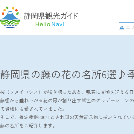
グ
ロ
サ
エ
ー
ブ
バ
TOP
観光特集
静岡県の藤の花の名所6選♪季節や見頃をご紹
ナ
パ
ル
ビ
ン
ナ
ゲ
ク
ビ
ー
ズ
ゲ
シ
静岡県の藤の花の名所6選♪
リ
ー
ョ
ス
シ
ン
ト
ョ
桜（ソメイヨシノ）が咲き誇ったあと、晩春に見頃を迎える日
ン
藤棚から垂れ下がる花の房が創り出す紫色のグラデーションの
て貴族にも愛されていました。
そこで、推定樹齢800年とされ国の天然記念物に指定されてい
藤の名所をご紹介します。