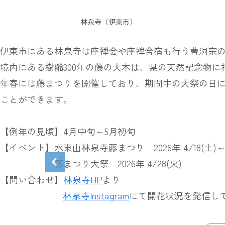
林泉寺（伊東市）
伊東市にある林泉寺は座禅会や座禅合宿も行う曹洞宗
境内にある樹齢300年の藤の大木は、県の天然記念物
年春には藤まつりを開催しており、期間中の大祭の日
ことができます。
【例年の見頃】4月中旬～5月初旬
【イベント】水東山林泉寺藤まつり 2026年 4/18(土)～5
藤まつり大祭 2026年 4/28(火)
【問い合わせ】
林泉寺HP
より
林泉寺Instagram
にて開花状況を発信し