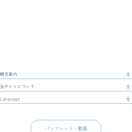
観光案内
サ
イ
特集
当サイトについて
ト
マ
レポート記事
静岡県観光協会について
Language
ッ
モデルコース
プ
パートナーズ会員
スポット・体験
日本語
このサイトについて
グルメ・お土産
English
パンフレット・動画
イベント
简体中文
パンフレット・動画
宿泊