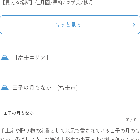
【買える場所】佳月園/黒柳/つず美/柳月
もっと見る
【富士エリア】
田子の月もなか (富士市)
田子の月もなか
01
/
01
手土産や贈り物の定番として地元で愛されている田子の月のも
なか。香ばしい皮、北海道十勝産の小豆を氷砂糖を使ってあっ