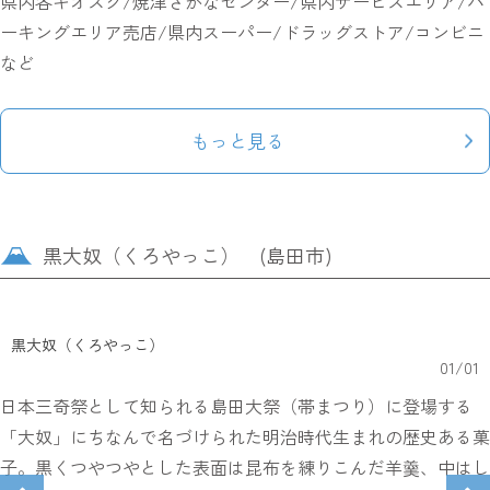
県内各キオスク/焼津さかなセンター/県内サービスエリア/パ
ーキングエリア売店/県内スーパー/ドラッグストア/コンビニ
など
もっと見る
黒大奴（くろやっこ） (島田市)
黒大奴（くろやっこ）
01
/
01
日本三奇祭として知られる島田大祭（帯まつり）に登場する
「大奴」にちなんで名づけられた明治時代生まれの歴史ある菓
子。黒くつやつやとした表面は昆布を練りこんだ羊羹、中はし