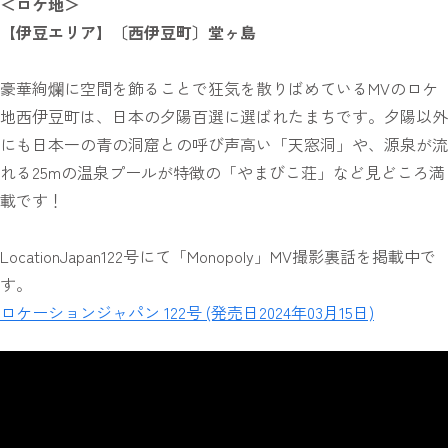
＜ロケ地＞
【伊豆エリア】〔西伊豆町〕堂ヶ島
豪華絢爛に空間を飾ることで狂気を散りばめているMVのロケ
地西伊豆町は、日本の夕陽百選に選ばれたまちです。夕陽以外
にも日本一の青の洞窟との呼び声高い「天窓洞」や、源泉が流
れる25mの温泉プールが特徴の「やまびこ荘」など見どころ満
載です！
LocationJapan122号にて「Monopoly」MV撮影裏話を掲載中で
す。
ロケーションジャパン 122号 (発売日2024年03月15日)