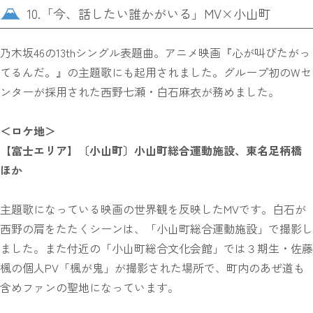
10.「今、話したい誰かがいる」MV×小山町
乃木坂46の13thシングル表題曲。アニメ映画『心が叫びたがっ
てるんだ。』の主題歌にも起用されました。グループ初のWセ
ンターが採用された西野七瀬・白石麻衣が務めました。
＜ロケ地＞
【富士エリア】〔小山町〕小山町総合運動施設、東名足柄橋
ほか
主題歌になっている映画の世界観を反映したMVです。白石が
西野の肩をたたくシーンは、「小山町総合運動施設」で撮影し
ました。また付近の「小山町総合文化会館」では３期生・佐藤
楓の個人PV「楓が鬼」が撮影された場所で、町内のあぜ道も
含めファンの聖地になっています。