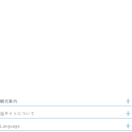
観光案内
サ
イ
特集
当サイトについて
ト
マ
レポート記事
静岡県観光協会について
Language
ッ
モデルコース
プ