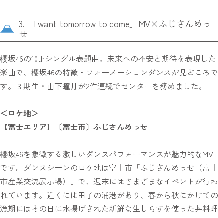
3.「I want tomorrow to come」MV×ふじさんめっ
せ
櫻坂46の10thシングル表題曲。未来への不安と期待を表現した
楽曲で、櫻坂46の特徴・フォーメーションダンスが見どころで
す。３期生・山下瞳月が2作連続でセンターを務めました。
＜ロケ地＞
【富士エリア】〔富士市〕ふじさんめっせ
櫻坂46を象徴する激しいダンスパフォーマンスが魅力的なMV
です。ダンスシーンのロケ地は富士市「ふじさんめっせ（富士
市産業交流展示場）」で、週末にはさまざまなイベントが行わ
れています。近くには田子の浦港があり、春から秋にかけての
漁期にはその日に水揚げされた新鮮な生しらすを使った丼料理