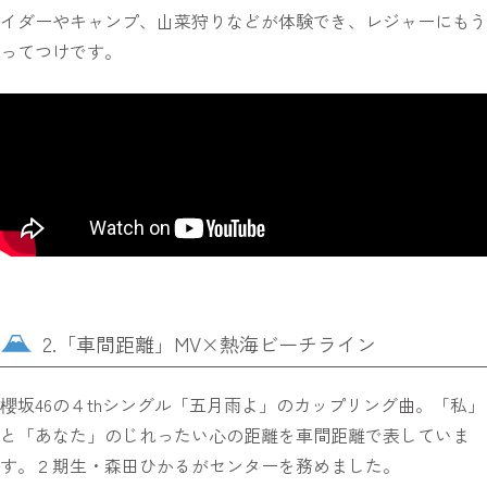
イダーやキャンプ、山菜狩りなどが体験でき、レジャーにもう
ってつけです。
2.「車間距離」MV×熱海ビーチライン
櫻坂46の４thシングル「五月雨よ」のカップリング曲。「私」
と「あなた」のじれったい心の距離を車間距離で表していま
す。２期生・森田ひかるがセンターを務めました。