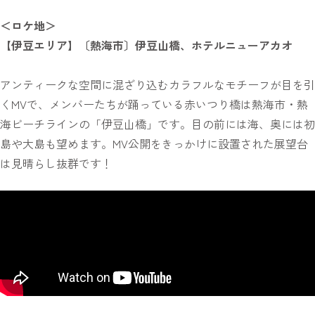
＜ロケ地＞
【伊豆エリア】〔熱海市〕伊豆山橋、ホテルニューアカオ
アンティークな空間に混ざり込むカラフルなモチーフが目を引
くMVで、メンバーたちが踊っている赤いつり橋は熱海市・熱
海ビーチラインの「伊豆山橋」です。目の前には海、奥には初
島や大島も望めます。MV公開をきっかけに設置された展望台
は見晴らし抜群です！