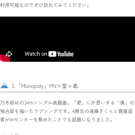
利用可能なのでぜひ訪れてみてください。
2.「Monopoly」MV×堂ヶ島
乃木坂46の34thシングル表題曲。「君」に片思いする「僕」の
独占欲を描いたラブソングです。4期生の遠藤さくらと賀喜遥
香がWセンターを務めたことでも話題になりました。