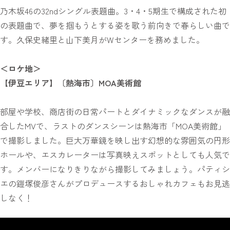
乃木坂46の32ndシングル表題曲。3・4・5期生で構成された初
の表題曲で、夢を掴もうとする姿を歌う前向きで春らしい曲で
す。久保史緒里と山下美月がWセンターを務めました。
＜ロケ地＞
【伊豆エリア】〔熱海市〕MOA美術館
部屋や学校、商店街の日常パートとダイナミックなダンスが融
合したMVで、ラストのダンスシーンは熱海市「MOA美術館」
で撮影しました。巨大万華鏡を映し出す幻想的な雰囲気の円形
ホールや、エスカレーターは写真映えスポットとしても人気で
す。メンバーになりきりながら撮影してみましょう。パティシ
エの鎧塚俊彦さんがプロデュースするおしゃれカフェもお見逃
しなく！