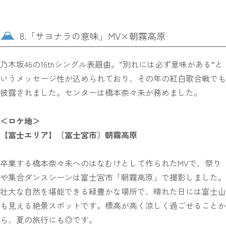
8.「サヨナラの意味」MV×朝霧高原
乃木坂46の16thシングル表題曲。“別れには必ず意味がある”と
いうメッセージ性が込められており、その年の紅白歌合戦でも
披露されました。センターは橋本奈々未が務めました。
＜ロケ地＞
【富士エリア】〔富士宮市〕朝霧高原
卒業する橋本奈々未へのはなむけとして作られたMVで、祭り
や集合ダンスシーンは富士宮市「朝霧高原」で撮影しました。
壮大な自然を堪能できる緑豊かな場所で、晴れた日には富士山
も見える絶景スポットです。標高が高く涼しく過ごせることか
ら、夏の旅行にも◎です。