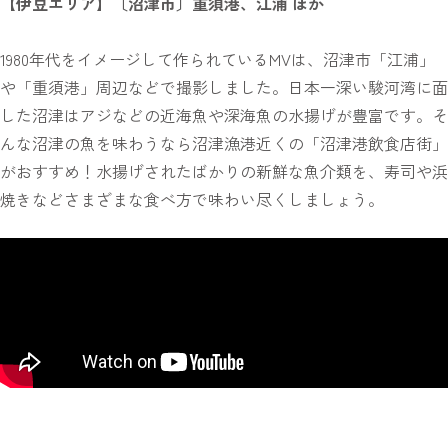
【伊豆エリア】〔沼津市〕重須港、江浦 ほか
1980年代をイメージして作られているMVは、沼津市「江浦」
や「重須港」周辺などで撮影しました。日本一深い駿河湾に面
した沼津はアジなどの近海魚や深海魚の水揚げが豊富です。そ
んな沼津の魚を味わうなら沼津漁港近くの「沼津港飲食店街」
がおすすめ！水揚げされたばかりの新鮮な魚介類を、寿司や浜
焼きなどさまざまな食べ方で味わい尽くしましょう。