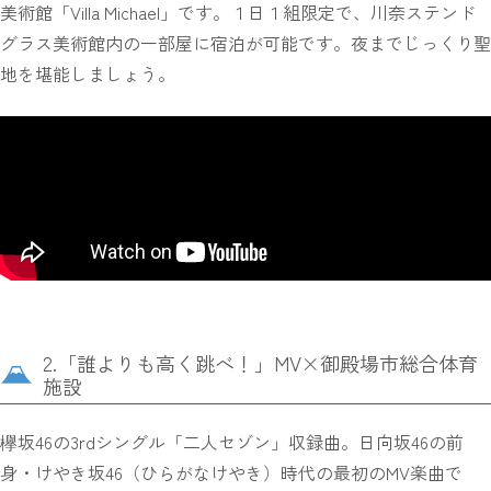
美術館「Villa Michael」です。１日１組限定で、川奈ステンド
グラス美術館内の一部屋に宿泊が可能です。夜までじっくり聖
地を堪能しましょう。
2.「誰よりも高く跳べ！」MV×御殿場市総合体育
施設
欅坂46の3rdシングル「二人セゾン」収録曲。日向坂46の前
身・けやき坂46（ひらがなけやき）時代の最初のMV楽曲で