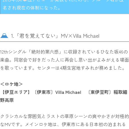
名され現在の体制になった。
1.「君を覚えてない」MV×Villa Michael
12thシングル「絶対的第六感」に収録されているひなた坂46の
楽曲。同窓会で好きだった人に再会し思い出がよみがえる場面
を歌っています。センターは4期生宮地すみれが務めました。
＜ロケ地＞
【伊豆エリア】〔伊東市〕Villa Michael 〔東伊豆町〕稲取細
野高原
クラシカルな雰囲気とラストの草原シーンの爽やかさが対極的
なMVです。メインロケ地は、伊東市にある日本初の泊まれる