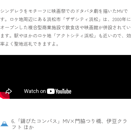
シンデレラをモチーフに映画祭でのドタバタ劇を描いたMVで
す。ロケ地周辺にある浜松市「ザザシティ浜松」は、2000年に
オープンした複合型商業施設で飲食店や映画館が併設されてい
ます。駅やほかのロケ地「アクトシティ浜松」も近いので、効
率よく聖地巡礼できますよ。
6.「錆びたコンパス」MV×門脇つり橋、伊豆クラ
フト ほか