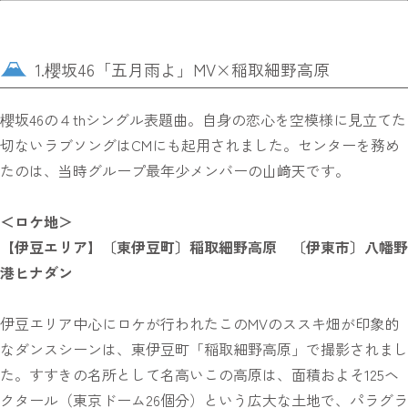
1.櫻坂46「五月雨よ」MV×稲取細野高原
櫻坂46の４thシングル表題曲。自身の恋心を空模様に見立てた
切ないラブソングはCMにも起用されました。センターを務め
たのは、当時グループ最年少メンバーの山﨑天です。
＜ロケ地＞
【伊豆エリア】〔東伊豆町〕稲取細野高原 〔伊東市〕八幡野
港ヒナダン
伊豆エリア中心にロケが行われたこのMVのススキ畑が印象的
なダンスシーンは、東伊豆町「稲取細野高原」で撮影されまし
た。すすきの名所として名高いこの高原は、面積およそ125ヘ
クタール（東京ドーム26個分）という広大な土地で、パラグラ