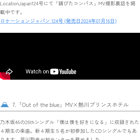
LocationJapan124号にて「錆びたコンパス」MV撮影裏話を掲
載中です。
ロケーションジャパン 124号 (発売日2024年07月16日)
7.「Out of the blue」MV×熱川プリンスホテル
乃木坂46の26thシングル「僕は僕を好きになる」に収録された
４期生の楽曲。新４期生５名が初参加したCDシングルでもあ
ります。早川聖来が初センターを務めました。