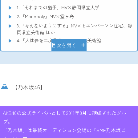
1.「それまでの猶予」MV×静岡県立大学
2.「Monopoly」MV×堂ヶ島
3.「考えないようにする」MV×旧エンバーソン住宅、静
岡県立美術館 ほか
4.「人は夢を二度見る」MV×MOA美術館
目次を開く
【乃木坂46】
AKB48の公式ライバルとして2011年8月に結成されたグルー
プ。
「乃木坂」は最終オーディション会場の「SME乃木坂ビ