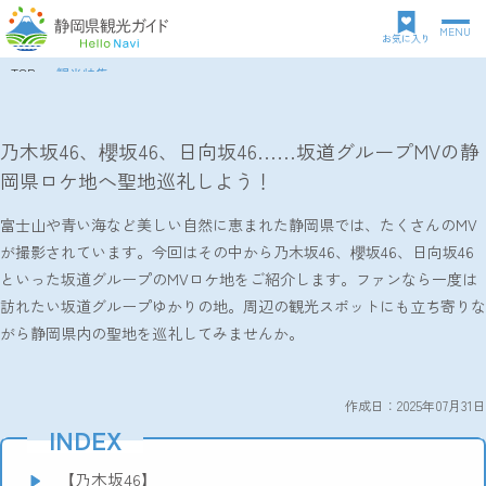
MENU
グ
お気に入り
ロ
TOP
観光特集
ー
パ
乃木坂46、櫻坂46、日向坂46……坂道グループMVの静岡県ロケ地へ聖地巡礼しよう！
バ
ン
ル
ク
乃木坂46、櫻坂46、日向坂46……坂道グループMVの静
ナ
ズ
岡県ロケ地へ聖地巡礼しよう！
ビ
リ
ゲ
ス
ー
富士山や青い海など美しい自然に恵まれた静岡県では、たくさんのMV
ト
シ
が撮影されています。今回はその中から乃木坂46、櫻坂46、日向坂46
ョ
といった坂道グループのMVロケ地をご紹介します。ファンなら一度は
ン
訪れたい坂道グループゆかりの地。周辺の観光スポットにも立ち寄りな
がら静岡県内の聖地を巡礼してみませんか。
作成日：2025年07月31日
INDEX
【乃木坂46】