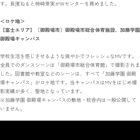
す。長濱ねると柿崎芽実がWセンターを務めました。
＜ロケ地＞
【富士エリア】〔御殿場市〕御殿場市総合体育施設、加藤学園
御殿場キャンパス
学校生活を感じさせるような爽やかでフレッシュなMVです。
全員でのダンスシーンは「御殿場市総合体育館」で撮影されま
した。図書館や教室などのシーンは、すべて「加藤学園 御殿
場キャンパス」がロケ地です。当キャンパスはMVをはじめ撮
影実績が多く、聖地となっています。
※加藤学園 御殿場キャンパスの敷地・校舎内は一般公開して
いません。