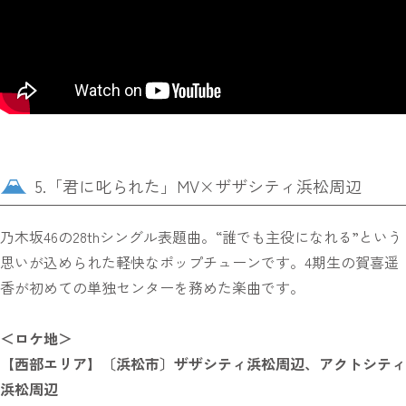
5.「君に叱られた」MV×ザザシティ浜松周辺
乃木坂46の28thシングル表題曲。“誰でも主役になれる”という
思いが込められた軽快なポップチューンです。4期生の賀喜遥
香が初めての単独センターを務めた楽曲です。
＜ロケ地＞
【西部エリア】〔浜松市〕ザザシティ浜松周辺、アクトシティ
浜松周辺