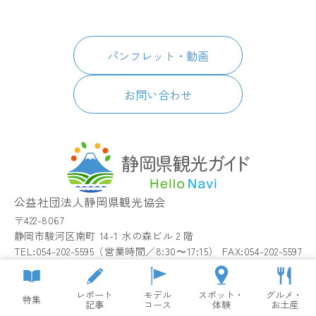
パートナーズ会員
スポット・体験
日本語
このサイトについて
グルメ・お土産
English
パンフレット・動画
イベント
简体中文
パンフレット・動画
宿泊
繁體中文
アクセス
한국어
お問い合わせ
お知らせ
関連リンク
静岡県観光アプリ TIPS
公益社団法人静岡県観光協会
〒422-8067
静岡市駿河区南町 14-1 水の森ビル 2 階
TEL:054-202-5595（営業時間／8:30〜17:15） FAX:054-202-5597
copyright© Shizuoka Prefectural Tourism Association.
All rights reserved.
レポート
モデル
スポット・
グルメ・
特集
記事
コース
体験
お土産