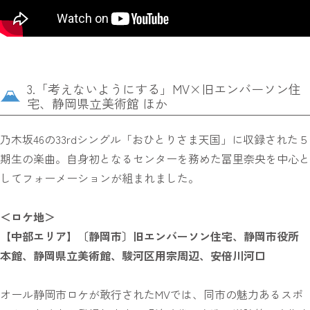
3.「考えないようにする」MV×旧エンバーソン住
宅、静岡県立美術館 ほか
乃木坂46の33rdシングル「おひとりさま天国」に収録された５
期生の楽曲。自身初となるセンターを務めた冨里奈央を中心と
してフォーメーションが組まれました。
＜ロケ地＞
【中部エリア】〔静岡市〕旧エンバーソン住宅、静岡市役所
本館、静岡県立美術館、駿河区用宗周辺、安倍川河口
オール静岡市ロケが敢行されたMVでは、同市の魅力あるスポ