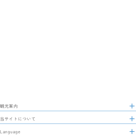
観光案内
サ
イ
特集
当サイトについて
ト
マ
レポート記事
静岡県観光協会について
Language
ッ
モデルコース