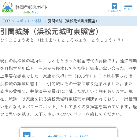
MENU
グ
お気に入り
ロ
TOP
スポット・体験
引間城跡（浜松元城町東照宮）
パ
ー
引間城跡（浜松元城町東照宮）
ン
バ
ク
ル
ひくまじょうあと （はままつもとしろちょう とうしょうぐう）
ズ
ナ
リ
ビ
ス
ゲ
現在の浜松城の場所に、もともとあった戦国時代の要衝です。遠江制覇
ト
ー
を目指す今川氏と、三河から侵攻してきた徳川家康が奪い合った、歴史
シ
ョ
上重要な拠点でした。家康が永禄11年（1568年）にこの城を奪った後、
ン
浜松城の築城に着手し、引間城はその一郭に取り込まれました。また、
直虎の曾祖父、井伊直平が最後に出陣した地という説もあります。現
在、城跡には家康を祀る浜松元城町東照宮が創建されており、「出世願
いをかなえるパワースポット」として多くの参拝客を集めています。歴
史に思いを馳せ、天下人ゆかりの地でパワーを感じてください。