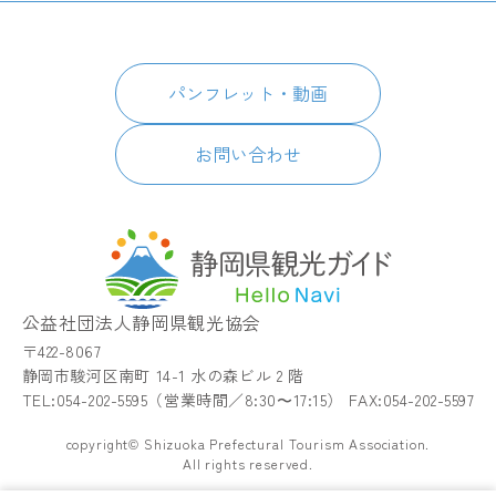
プ
パートナーズ会員
スポット・体験
日本語
このサイトについて
グルメ・お土産
English
パンフレット・動画
イベント
简体中文
パンフレット・動画
宿泊
繁體中文
アクセス
한국어
お問い合わせ
お知らせ
関連リンク
静岡県観光アプリ TIPS
公益社団法人静岡県観光協会
〒422-8067
静岡市駿河区南町 14-1 水の森ビル 2 階
TEL:054-202-5595（営業時間／8:30〜17:15） FAX:054-202-5597
copyright© Shizuoka Prefectural Tourism Association.
All rights reserved.