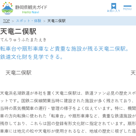
MENU
グ
お気に入り
ロ
TOP
スポット・体験
天竜二俣駅
パ
ー
天竜二俣駅
ン
バ
ク
ル
てんりゅうふたまたえき
ズ
ナ
転車台や扇形車庫など貴重な施設が残る天竜二俣駅。
リ
ビ
鉄道文化財を見学できる。
ス
ゲ
ト
ー
シ
天竜二俣駅
天
ョ
ン
天竜浜名湖鉄道が本社を置く天竜二俣駅は、鉄道ファン必見の歴史スポ
ットです。国鉄二俣線開業当時に建設された施設が多く残されており、
当時の蒸気機関車の運行・管理の様子をよく伝えています。特に、機関
車の方向転換に使われた「転車台」や扇形車庫など、貴重な鉄道施設が
残存しており、これらは国の登録有形文化財に指定されています。扇形
車庫には地元の松や天竜杉が使用されるなど、地域の歴史に根ざした造