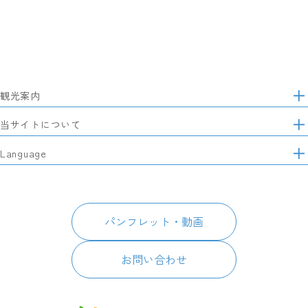
観光案内
サ
イ
特集
当サイトについて
ト
マ
レポート記事
静岡県観光協会について
Language
ッ
モデルコース
プ
パートナーズ会員
スポット・体験
日本語
このサイトについて
グルメ・お土産
English
パンフレット・動画
イベント
简体中文
パンフレット・動画
宿泊
繁體中文
アクセス
한국어
お問い合わせ
お知らせ
関連リンク
静岡県観光アプリ TIPS