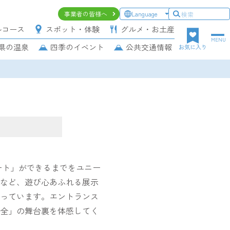
ヘ
事業者の皆様へ
Language
ッ
ルコース
スポット・体験
グルメ・お土産
ダ
MENU
県の温泉
四季のイベント
公共交通情報
ー
お気に入り
上
段
ナ
ビ
ゲ
ー
シ
ョ
ン
ート」ができるまでをユニー
など、遊び心あふれる展示
っています。エントランス
全」の舞台裏を体感してく