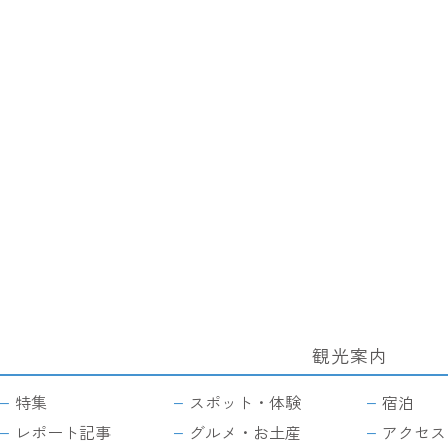
観光案内
サ
イ
特集
スポット・体験
宿泊
ト
マ
レポート記事
グルメ・お土産
アクセス