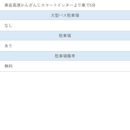
東名高速かんざんじスマートインターより車で5分
大型バス駐車場
なし
駐車場
あり
駐車場備考
無料