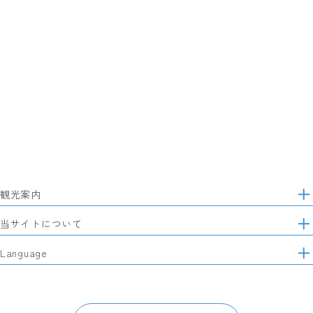
観光案内
サ
イ
特集
当サイトについて
ト
マ
レポート記事
静岡県観光協会について
Language
ッ
モデルコース
プ
パートナーズ会員
スポット・体験
日本語
このサイトについて
グルメ・お土産
English
パンフレット・動画