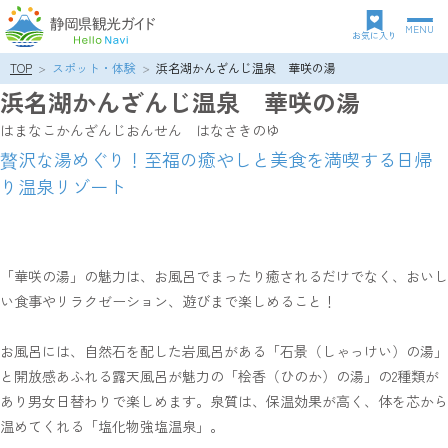
MENU
グ
お気に入り
ロ
TOP
スポット・体験
浜名湖かんざんじ温泉 華咲の湯
パ
ー
浜名湖かんざんじ温泉 華咲の湯
ン
バ
ク
ル
はまなこかんざんじおんせん はなさきのゆ
ズ
ナ
贅沢な湯めぐり！至福の癒やしと美食を満喫する日帰
リ
ビ
り温泉リゾート
ス
ゲ
ト
ー
シ
ョ
ン
「華咲の湯」の魅力は、お風呂でまったり癒されるだけでなく、おいし
い食事やリラクゼーション、遊びまで楽しめること！
お風呂には、自然石を配した岩風呂がある「石景（しゃっけい）の湯」
と開放感あふれる露天風呂が魅力の「桧香（ひのか）の湯」の2種類が
あり男女日替わりで楽しめます。泉質は、保温効果が高く、体を芯から
温めてくれる「塩化物強塩温泉」。