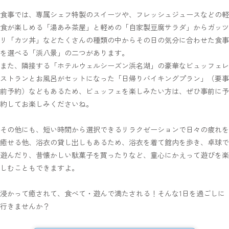
食事では、専属シェフ特製のスイーツや、フレッシュジュースなどの軽
食が楽しめる「湯あみ茶屋」と軽めの「自家製豆腐サラダ」からガッツ
リ「カツ丼」などたくさんの種類の中からその日の気分に合わせた食事
を選べる「浜八景」の二つがあります。
また、隣接する「ホテルウェルシーズン浜名湖」の豪華なビュッフェレ
ストランとお風呂がセットになった「日帰りバイキングプラン」（要事
前予約）などもあるため、ビュッフェを楽しみたい方は、ぜひ事前に予
約してお楽しみくださいね。
その他にも、短い時間から選択できるリラクゼーションで日々の疲れを
癒せる他、浴衣の貸し出しもあるため、浴衣を着て館内を歩き、卓球で
遊んだり、昔懐かしい駄菓子を買ったりなど、童心にかえって遊びを楽
しむこともできますよ。
浸かって癒されて、食べて・遊んで満たされる！そんな1日を過ごしに
行きませんか？