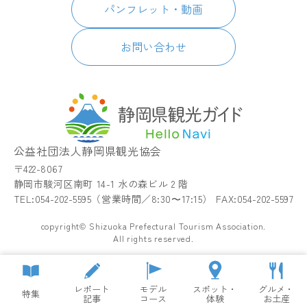
イベント
简体中文
パンフレット・動画
宿泊
繁體中文
アクセス
한국어
お問い合わせ
お知らせ
関連リンク
静岡県観光アプリ TIPS
公益社団法人静岡県観光協会
〒422-8067
静岡市駿河区南町 14-1 水の森ビル 2 階
TEL:054-202-5595（営業時間／8:30〜17:15） FAX:054-202-5597
copyright© Shizuoka Prefectural Tourism Association.
All rights reserved.
レポート
モデル
スポット・
グルメ・
特集
記事
コース
体験
お土産