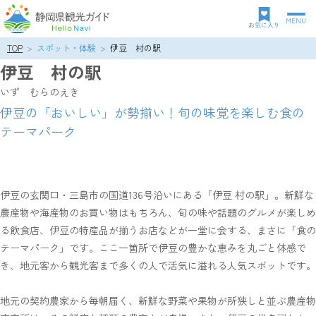
MENU
グ
お気に入り
ロ
TOP
スポット・体験
伊豆 村の駅
パ
ー
伊豆 村の駅
ン
バ
ク
ル
いず むらのえき
ズ
ナ
伊豆の「おいしい」が勢揃い！旬の味覚を楽しむ食の
リ
ビ
テーマパーク
ス
ゲ
ト
ー
シ
ョ
ン
伊豆の玄関口・三島市の国道136号沿いにある「伊豆 村の駅」。新鮮な
農産物や海産物のお買い物はもちろん、旬の味や話題のグルメが楽しめ
る飲食店、伊豆の特産品が揃うお店などが一堂に会する、まさに「食の
テーマパーク」です。ここ一箇所で伊豆の豊かな恵みを丸ごと体感で
き、地元客から観光客まで多くの人で活気に溢れる人気スポットです。
地元の契約農家から毎朝届く、新鮮な野菜や果物が所狭しと並ぶ農産物