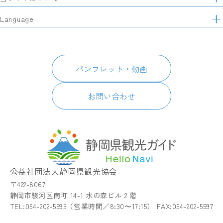
マ
レポート記事
静岡県観光協会について
Language
ッ
モデルコース
プ
パートナーズ会員
スポット・体験
日本語
このサイトについて
グルメ・お土産
English
パンフレット・動画
イベント
简体中文
パンフレット・動画
宿泊
繁體中文
アクセス
한국어
お問い合わせ
お知らせ
関連リンク
静岡県観光アプリ TIPS
公益社団法人静岡県観光協会
〒422-8067
静岡市駿河区南町 14-1 水の森ビル 2 階
TEL:054-202-5595（営業時間／8:30〜17:15） FAX:054-202-5597