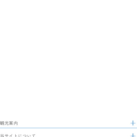
観光案内
サ
イ
特集
当サイトについて
ト