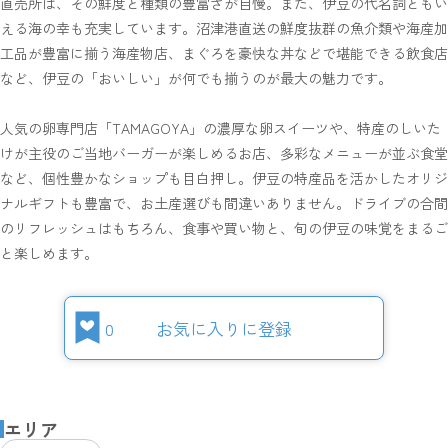
直売所は、その鮮度と種類の豊富さが自慢。また、伊豆の代名詞ともい
える海の幸も充実しています。沼津港直送の鮮度抜群の魚介類や海産加
工品が豊富に揃う海産物店、まぐろを豪快な丼などで堪能できる飲食店
など、伊豆の「おいしい」が何でも揃うのが最大の魅力です。
人気の卵専門店「TAMAGOYA」の濃厚な卵スイーツや、特産のしいた
けが主役のご当地バーガーが楽しめるお店、多彩なメニューが並ぶ食堂
など、個性豊かなショップも目白押し。伊豆の特産品を活かしたオリジ
ナルギフトも豊富で、お土産選びも間違いありません。ドライブの合間
のリフレッシュはもちろん、食事や買い物と、旬の伊豆の味覚をまるご
と楽しめます。
0
お気に入りに登録
エリア