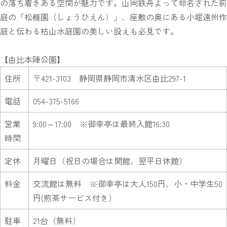
の落ち着きある空間が魅力です。山岡鉄舟よって命名された前
庭の「松榧園（しょうひえん）」、座敷の奥にある小堀遠州作
庭と伝わる枯山水庭園の美しい設えも必見です。
【由比本陣公園】
住所
〒421-3103 静岡県静岡市清水区由比297-1
電話
054-375-5166
営業
9:00～17:00 ※御幸亭は最終入館16:30
時間
定休
月曜日（祝日の場合は開館、翌平日休館）
料金
交流館は無料 ※御幸亭は大人150円、小・中学生50
円(煎茶サービス付き）
駐車
21台（無料）