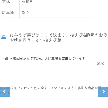
定休
火曜日
駐車場
あり
おみやげ選びはここで決まり。桜えび&静岡のおみ
やげが揃う、ゆい桜えび館
由比本陣公園から徒歩3分。大駐車場も完備しています
01
/
01
店内は桜えびのピンク色に染まっているかのよう。多彩な商品が揃って
います