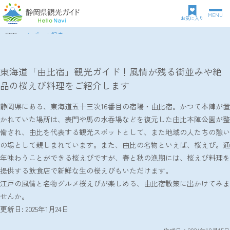
MENU
グ
お気に入り
ロ
TOP
レポート記事
ー
パ
東海道「由比宿」観光ガイド！風情が残る街並みや絶品の桜えび料理をご紹介します
バ
ン
ル
ク
東海道「由比宿」観光ガイド！風情が残る街並みや絶
ナ
ズ
品の桜えび料理をご紹介します
ビ
リ
ゲ
ス
ー
静岡県にある、東海道五十三次16番目の宿場・由比宿。かつて本陣が置
ト
シ
かれていた場所は、表門や馬の水吞場などを復元した由比本陣公園が整
ョ
備され、由比を代表する観光スポットとして、また地域の人たちの憩い
ン
の場として親しまれています。また、由比の名物といえば、桜えび。通
年味わうことができる桜えびですが、春と秋の漁期には、桜えび料理を
提供する飲食店で新鮮な生の桜えびもいただけます。
江戸の風情と名物グルメ桜えびが楽しめる、由比宿散策に出かけてみま
せんか。
更新日: 2025年1月24日