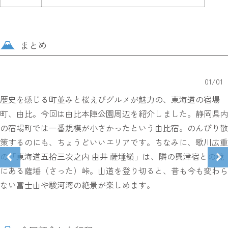
まとめ
01
/
01
歴史を感じる町並みと桜えびグルメが魅力の、東海道の宿場
町、由比。今回は由比本陣公園周辺を紹介しました。静岡県内
の宿場町では一番規模が小さかったという由比宿。のんびり散
策するのにも、ちょうどいいエリアです。ちなみに、歌川広重
の「東海道五拾三次之内 由井 薩埵嶺」は、隣の興津宿との境
にある薩埵（さった）峠。山道を登り切ると、昔も今も変わら
ない富士山や駿河湾の絶景が楽しめます。