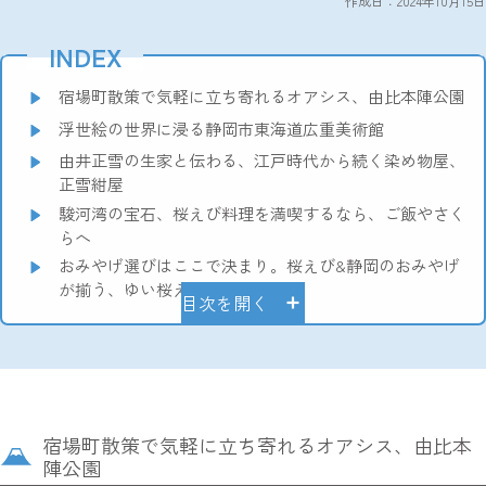
作成日：2024年10月15日
INDEX
宿場町散策で気軽に立ち寄れるオアシス、由比本陣公園
浮世絵の世界に浸る静岡市東海道広重美術館
由井正雪の生家と伝わる、江戸時代から続く染め物屋、
正雪紺屋
駿河湾の宝石、桜えび料理を満喫するなら、ご飯やさく
らへ
おみやげ選びはここで決まり。桜えび&静岡のおみやげ
が揃う、ゆい桜えび館
目次を開く
宿場町散策で気軽に立ち寄れるオアシス、由比本
陣公園