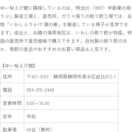
ゆい桜えび館に隣接しているのは、明治20（1887）年創業の削
りぶし製造工場と、直売所。ガラス張りの削り節工場では、名
物「いわしふりかけ 潮の華」を製造している様子が見学でき
ます。由比と、お隣の蒲原地区は、いわしの削り節が特産。併
設の直売所で直売価格で購入できます。自社製の削り節のほ
か、季節の食品やおすすめのお買い得品も人気です。
【ゆい桜えび館】
住所
〒421-3103 静岡県静岡市清水区由比672-1
電話
054-375-2448
営業時間
9:00～16:30
定休
年始
駐車場
65台（無料）