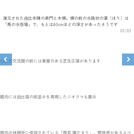
復元された由比本陣の表門と木塀。塀の前の水路状の濠（ほり）は
「馬の水呑場」で、もとは60cmほどの深さがあったそうです
01
/
01
由比宿交流館の前には東屋のある芝生広場があります
館内には由比宿の街並みを再現したジオラマも展示
館内の休憩所に併設されている「喫茶 陽だまり」。開放感があるスペ