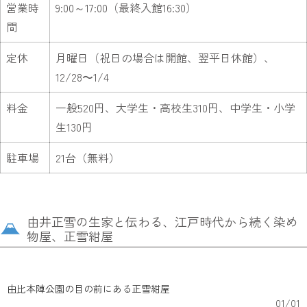
営業時
9:00～17:00（最終入館16:30）
間
定休
月曜日（祝日の場合は開館、翌平日休館）、
12/28〜1/4
料金
一般520円、大学生・高校生310円、中学生・小学
生130円
駐車場
21台（無料）
由井正雪の生家と伝わる、江戸時代から続く染め
物屋、正雪紺屋
由比本陣公園の目の前にある正雪紺屋
01
/
01