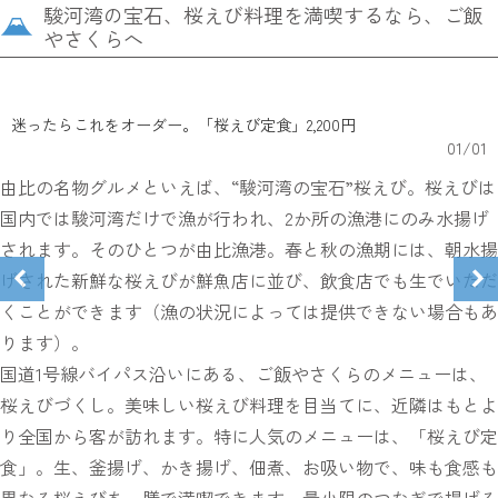
駿河湾の宝石、桜えび料理を満喫するなら、ご飯
やさくらへ
迷ったらこれをオーダー。「桜えび定食」2,200円
01
/
01
由比の名物グルメといえば、“駿河湾の宝石”桜えび。桜えびは
国内では駿河湾だけで漁が行われ、2か所の漁港にのみ水揚げ
されます。そのひとつが由比漁港。春と秋の漁期には、朝水揚
げされた新鮮な桜えびが鮮魚店に並び、飲食店でも生でいただ
くことができます（漁の状況によっては提供できない場合もあ
ります）。
国道1号線バイパス沿いにある、ご飯やさくらのメニューは、
桜えびづくし。美味しい桜えび料理を目当てに、近隣はもとよ
り全国から客が訪れます。特に人気のメニューは、「桜えび定
食」。生、釜揚げ、かき揚げ、佃煮、お吸い物で、味も食感も
異なる桜えびを一膳で満喫できます。最小限のつなぎで揚げる