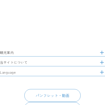
観光案内
サ
イ
特集
当サイトについて
ト
マ
レポート記事
静岡県観光協会について
Language
ッ
モデルコース
プ
パートナーズ会員
スポット・体験
日本語
このサイトについて
グルメ・お土産
English
パンフレット・動画
イベント
简体中文
パンフレット・動画
宿泊
繁體中文
アクセス