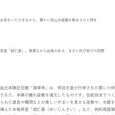
お茶をいただきながら、静かに枯山水庭園を眺めるひと時を
茶室「結仁斎」。質素ながら品格のある、まさに侘び寂びの空間
由比本陣記念館「御幸亭」は、明治天皇が行幸された際に小休
された、本陣の離れ座敷を復元したものです。伝統技法でつく
られた建具や欄間などが美しい佇まいを見せる座敷や、水屋を
備えた本格茶室「結仁斎（ゆいじんさい）」など、純和風建築