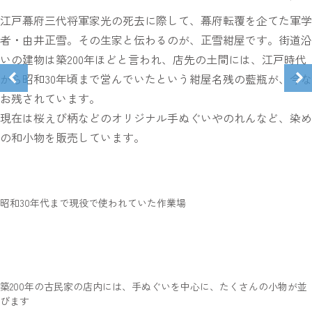
江戸幕府三代将軍家光の死去に際して、幕府転覆を企てた軍学
者・由井正雪。その生家と伝わるのが、正雪紺屋です。街道沿
いの建物は築200年ほどと言われ、店先の土間には、江戸時代
から昭和30年頃まで営んでいたという紺屋名残の藍瓶が、今な
お残されています。
現在は桜えび柄などのオリジナル手ぬぐいやのれんなど、染め
の和小物を販売しています。
昭和30年代まで現役で使われていた作業場
築200年の古民家の店内には、手ぬぐいを中心に、たくさんの小物が並
びます