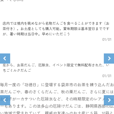
店内では境内を眺めながら名物だんごを食べることができます（お
茶付き）。お土産としても購入可能。賞味期限は基本翌日までです
が、暑い時期は当日中。早めにいただこう
01
/
01
左から、お茶だんご、厄除氷、イベント限定で無料配布された、い
ちごミルクだんご
01
/
01
毎月一度の「功徳日」に登場する袋井市のお茶を練り込んだお
茶だんごや、春のさくらだんご、秋の栗だんご、さらに夏には
お団子が一カサついた厄除氷など、その時期限定のレアメニュ
ーもあります。この法多山の厄除けだんごは、静岡県西部の広
い地域で愛されていて、親戚や友達へのお土産に５箱、10箱と