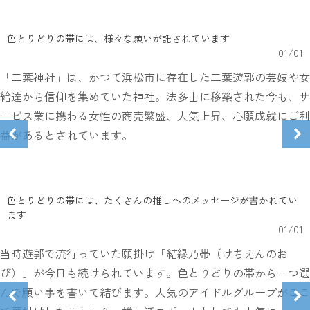
色とりどりの帯には、様々な願いが託されています
01
/
01
「二葉神社」は、かつて浜松市に存在した二葉遊郭の芸妓や女
給達から信仰を集めていた神社。法多山に移築された今も、サ
ービス業に携わる女性の商売繁盛、人気上昇、心願成就にご利
益があるとされています。
色とりどりの帯には、たくさんの推しへのメッセージが書かれてい
ます
01
/
01
当時遊郭で流行っていた願掛け「結縁乃帯（けちえんのお
び）」が今日も続けられています。色とりどりの帯から一つ選
んで願い事を書いて結びます。人気のアイドルグループがここ