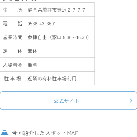
住 所
静岡県袋井市豊沢２７７７
電 話
0538-43-3601
営業時間
参拝自由（窓口 8:30～16:30）
定 休
無休
入場料金
無料
駐 車 場
近隣の有料駐車場利用
公式サイト
今回紹介したスポットMAP