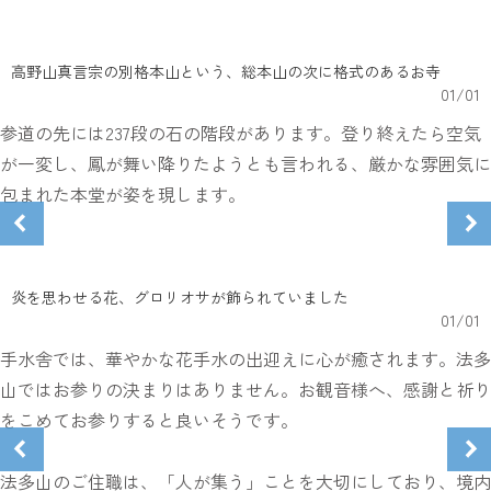
高野山真言宗の別格本山という、総本山の次に格式のあるお寺
01
/
01
参道の先には237段の石の階段があります。登り終えたら空気
が一変し、鳳が舞い降りたようとも言われる、厳かな雰囲気に
包まれた本堂が姿を現します。
炎を思わせる花、グロリオサが飾られていました
01
/
01
手水舎では、華やかな花手水の出迎えに心が癒されます。法多
山ではお参りの決まりはありません。お観音様へ、感謝と祈り
をこめてお参りすると良いそうです。
法多山のご住職は、「人が集う」ことを大切にしており、境内