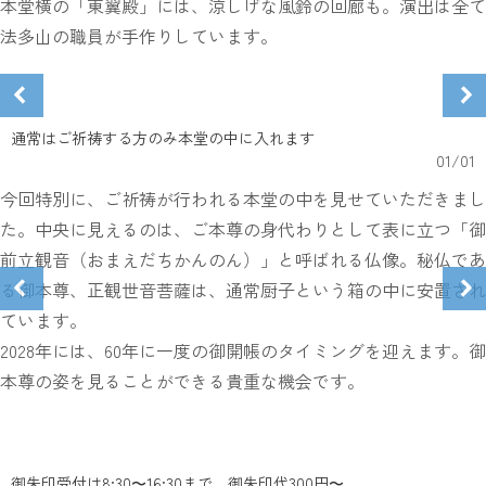
本堂横の「東翼殿」には、涼しげな風鈴の回廊も。演出は全て
法多山の職員が手作りしています。
通常はご祈祷する方のみ本堂の中に入れます
01
/
01
今回特別に、ご祈祷が行われる本堂の中を見せていただきまし
た。中央に見えるのは、ご本尊の身代わりとして表に立つ「御
前立観音（おまえだちかんのん）」と呼ばれる仏像。秘仏であ
る御本尊、正観世音菩薩は、通常厨子という箱の中に安置され
ています。
2028年には、60年に一度の御開帳のタイミングを迎えます。御
本尊の姿を見ることができる貴重な機会です。
御朱印受付は8:30〜16:30まで。御朱印代300円〜