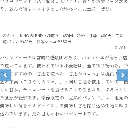
いうコンセプトで共同監修しています。香りが芳醇でコクがあ
り、飲んだ後はスッキリとした味わい。お土産にぜひ。
左から JUNO BLEND（浅煎り）450円、冷やし甘酒 400円、完熟
苺パウンド420円、甘酒ショコラ360円
01
/
01
パウンドケーキは常時10種類ほどあり、パティシエが毎日お店
で焼いています。使われている小麦粉は、全て御祈祷済み。中
でもおすすめの、甘酒を使った「甘酒ショコラ」は境内の「甘
酒と果実（ごりやくカフェ）」と同じ甘酒を使用していて、優
しい甘み。チョコレートを混ぜることで生まれる、ほろっとし
た食感が絶妙です。季節限定の「完熟苺パウンド」は、地元の
美味しい苺をセミドライにして美味しさを閉じ込め生地に練り
込んでいます。見た目もかわいいデザートです。