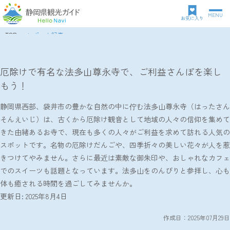
MENU
グ
お気に入り
ロ
TOP
レポート記事
ー
パ
厄除けで有名な法多山尊永寺で、ご利益さんぽを楽しもう！
バ
ン
ル
ク
厄除けで有名な法多山尊永寺で、ご利益さんぽを楽し
ナ
ズ
もう！
ビ
リ
ゲ
ス
ー
静岡県西部、袋井市の豊かな自然の中に佇む法多山尊永寺（はったさん
ト
シ
そんえいじ）は、古くから厄除け観音として地域の人々の信仰を集めて
ョ
きた由緒あるお寺で、現在も多くの人々がご利益を求めて訪れる人気の
ン
スポットです。名物の厄除けだんごや、四季折々の美しい花々が人を惹
きつけてやみません。さらに最近は素敵な御朱印や、おしゃれなカフェ
でのスイーツも話題となっています。法多山をのんびりと参拝し、心も
体も癒される時間を過ごしてみませんか。
更新日: 2025年8月4日
作成日：2025年07月29日