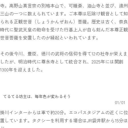
寺。高野山真言宗の別格本山で、可睡斎、油山寺と並び、遠州
三山の一つに数えられています。ご本尊は厄除け観音として知
られる正観世音（しょうかんぜおん）菩薩。歴史は古く、奈良
時代に聖武天皇の勅命を受けた行基上人が自ら刻んだ本尊正観
世音菩薩を安置したのが縁起といわれています。
その後今川、豊臣、徳川の武将の信仰を得て12の社寺が栄えま
したが、明治時代に尊永寺として統合され、2025年には開創
1300年を迎えました。
てるてる坊主は、毎年色が変わるそう
01
/
01
掛川インターからは車で約20分。エコパスタジアムの近くに位
置しています。タクシーを利用する場合はJR袋井駅から15分ほ