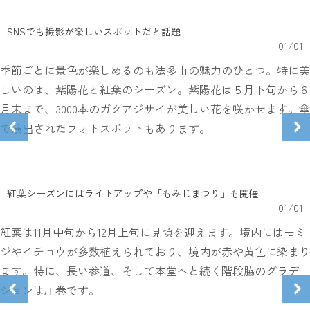
SNSでも撮影が楽しいスポットだと話題
01
/
01
季節ごとに景色が楽しめるのも法多山の魅力のひとつ。特に美
しいのは、紫陽花と紅葉のシーズン。紫陽花は５月下旬から６
月末まで、3000本のガクアジサイが美しい花を咲かせます。傘
で演出されたフォトスポットもあります。
紅葉シーズンにはライトアップや「もみじまつり」も開催
01
/
01
紅葉は11月中旬から12月上旬に見頃を迎えます。境内にはモミ
ジやイチョウが多数植えられており、境内が赤や黄色に染まり
ます。特に、長い参道、そして本堂へと続く階段脇のグラデー
ションは圧巻です。