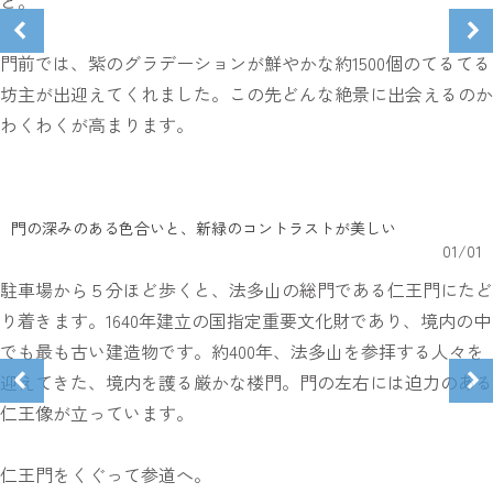
ど。
門前では、紫のグラデーションが鮮やかな約1500個のてるてる
坊主が出迎えてくれました。この先どんな絶景に出会えるのか
わくわくが高まります。
門の深みのある色合いと、新緑のコントラストが美しい
01
/
01
駐車場から５分ほど歩くと、法多山の総門である仁王門にたど
り着きます。1640年建立の国指定重要文化財であり、境内の中
でも最も古い建造物です。約400年、法多山を参拝する人々を
迎えてきた、境内を護る厳かな楼門。門の左右には迫力のある
仁王像が立っています。
仁王門をくぐって参道へ。