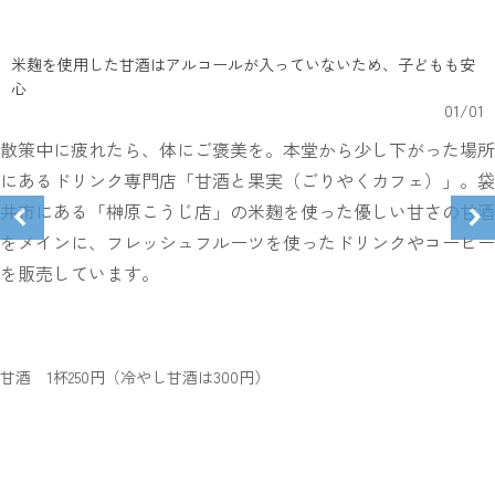
米麹を使用した甘酒はアルコールが入っていないため、子どもも安
心
01
/
01
散策中に疲れたら、体にご褒美を。本堂から少し下がった場所
にあるドリンク専門店「甘酒と果実（ごりやくカフェ）」。袋
井市にある「榊原こうじ店」の米麹を使った優しい甘さの甘酒
をメインに、フレッシュフルーツを使ったドリンクやコーヒー
を販売しています。
甘酒 1杯250円（冷やし甘酒は300円）