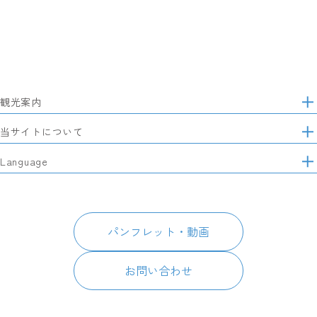
観光案内
サ
イ
特集
当サイトについて
ト
マ
レポート記事
静岡県観光協会について
Language
ッ
モデルコース
プ
パートナーズ会員
スポット・体験
日本語
このサイトについて
グルメ・お土産
English
パンフレット・動画
イベント
简体中文
パンフレット・動画
宿泊
繁體中文
アクセス
한국어
お問い合わせ
お知らせ
関連リンク
静岡県観光アプリ TIPS