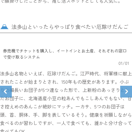
で願掛けしたことから、推し活スポットとしても人気に。
法多山といったらやっぱり食べたい厄除けだんご
券売機でチケットを購入し、イートインとお土産、それぞれの窓口
で受け取るシステム
01
/
01
法多山名物といえば、厄除けだんご。江戸時代、将軍様に献上
されたことが始まりとされ、150年もの歴史があります。小ぶ
りの細長いお団子が5つ連なった形で、上新粉のあっさりとし
たお団子に、北海道産小豆の粒あんでもこしあんでもない、甘
さ控えめのあんこが絶妙にマッチ。一カサ、5つのお団子は
頭、首、胴体、手、脚を表しているそう。健康を祈願しながら
食べるのが習わしですが、一人で食べても、誰かと分け合って
食べてもOK。