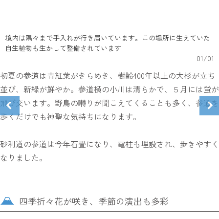
境内は隅々まで手入れが行き届いています。この場所に生えていた
自生植物も生かして整備されています
01
/
01
初夏の参道は青紅葉がきらめき、樹齢400年以上の大杉が立ち
並び、新緑が鮮やか。参道横の小川は清らかで、５月には蛍が
飛び交います。野鳥の囀りが聞こえてくることも多く、参道を
歩くだけでも神聖な気持ちになります。
砂利道の参道は今年石畳になり、電柱も埋設され、歩きやすく
なりました。
四季折々花が咲き、季節の演出も多彩