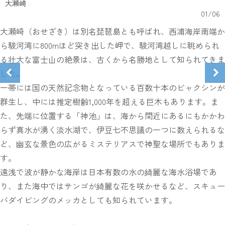
大瀬崎
01
/
06
大瀬崎（おせざき）は別名琵琶島とも呼ばれ、西浦海岸南端か
ら駿河湾に800mほど突き出した岬で、駿河湾越しに眺められ
る壮大な富士山の絶景は、古くから名勝地として知られてきま
した。
一帯には国の天然記念物となっている百数十本のビャクシンが
群生し、中には推定樹齢1,000年を超える巨木もあります。ま
た、先端に位置する「神池」は、海から間近にあるにもかかわ
らず真水が湧く淡水湖で、伊豆七不思議の一つに数えられるな
ど、幽玄な景色の広がるミステリアスで神聖な場所でもありま
す。
遠浅で波が静かな海岸は日本有数の水の綺麗な海水浴場であ
り、また海中ではサンゴが綺麗な花を咲かせるなど、スキュー
バダイビングのメッカとしても知られています。