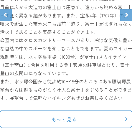
目前に広がる大迫力の富士山は圧巻で、遠方から眺める富士山
とは全く異なる趣があります。また、宝永4年（1707年）の大
噴火で誕生した宝永火口も眼前に迫り、富士山がまぎれもなく
活火山であることを実感することができます。
公園内にはクロスカントリーコースがあり、冷涼な気候と豊か
な自然の中でスポーツを楽しむこともできます。夏のマイカー
規制時には、水ヶ塚駐車場（1000台）が富士山スカイライン
（富士宮口）5合目を利用する登山客用の駐車場となり、富士
登山の玄関口にもなっています。
また、水ヶ塚公園から徒歩約10〜15分のところにある腰切塚展
望台からは遮るものがなく壮大な富士山を眺めることができま
す。展望台まで気軽なハイキングもぜひお楽しみください。
もっと見る