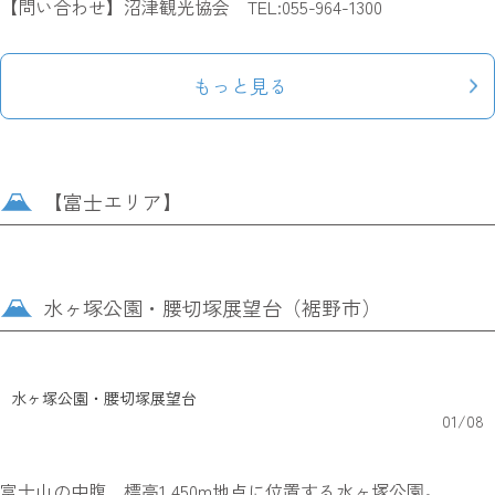
【問い合わせ】沼津観光協会 TEL:055-964-1300
もっと見る
【富士エリア】
水ヶ塚公園・腰切塚展望台（裾野市）
水ヶ塚公園・腰切塚展望台
01
/
08
富士山の中腹、標高1,450m地点に位置する水ヶ塚公園。