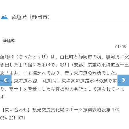
薩埵峠（静岡市）
薩埵峠
01
/
08
薩埵峠（さったとうげ）は、由比町と静岡市の境、駿河湾に突
き出した山の裾にある峠で、歌川（安藤）広重の東海道五十三
次「由井」にも描かれており、昔は東海道の難所でした。
現在は東海道本線、国道1号、東名高速道路が峠の麓で重な
り、富士山を背景にした写真撮影の名所として知られていま
す。
【問い合わせ】観光交流文化局スポーツ振興課施設第１係
054-221-1071