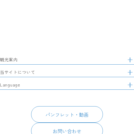
観光案内
サ
イ
特集
当サイトについて
ト
マ
レポート記事
静岡県観光協会について
Language
ッ
モデルコース
プ
パートナーズ会員
スポット・体験
日本語
このサイトについて
グルメ・お土産
English
パンフレット・動画
イベント
简体中文
パンフレット・動画
宿泊
繁體中文
アクセス
한국어
お問い合わせ
お知らせ