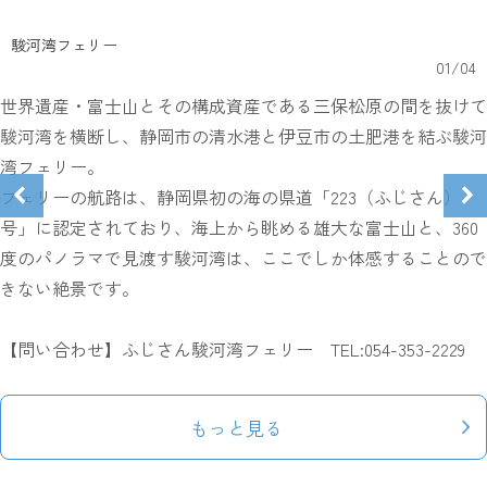
駿河湾フェリー
01
/
04
世界遺産・富士山とその構成資産である三保松原の間を抜けて
駿河湾を横断し、静岡市の清水港と伊豆市の土肥港を結ぶ駿河
湾フェリー。
フェリーの航路は、静岡県初の海の県道「223（ふじさん）
号」に認定されており、海上から眺める雄大な富士山と、360
度のパノラマで見渡す駿河湾は、ここでしか体感することので
きない絶景です。
【問い合わせ】ふじさん駿河湾フェリー TEL:054-353-2229
もっと見る