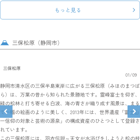
もっと見る
三保松原（静岡市）
三保松原
01
/
09
静岡市清水区の三保半島東岸に広がる三保松原（みほのまつば
ら）は、万葉の昔から知られた景勝地です。霊峰富士を仰ぎ、
緑の松林と打ち寄せる白波、海の青さが織り成す風景は、まる
で一幅の絵画のように美しく、2013年には、世界遺産「富士山
一信仰の対象と芸術の源泉」の構成資産のひとつとして登録さ
れています。
この三保松原には、羽衣伝説～天女が水浴びをしようと松の枝