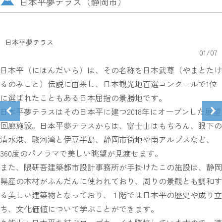
日本平夢テラス（静岡市）
日本平夢テラス
01
/
07
日本平（にほんだいら）は、その名称を日本武尊（やまとたけ
るのみこと）伝説に由来し、日本観光地百選コンクールで1位
に選ばれたこともある日本屈指の景勝地です。
日本平夢テラスはその日本平に建つ2018年にオープンした展望
回廊施設。日本平夢テラスからは、富士山はもちろん、眼下の
清水港、駿河湾と伊豆半島、静岡市街地や南アルプスなど、
360度のパノラマで美しい眺望が見渡せます。
また、隈研吾建築都市設計事務所が手掛けたこの施設は、静岡
県産の木材がふんだんに使われており、周りの景観とも調和す
る美しい建築物となっており、１階では日本平の歴史や成り立
ち、文化価値について学ぶことができます。