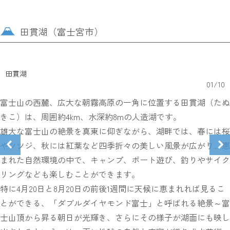
田貫湖（富士宮市）
田貫湖
01
/
10
富士山の西麓、広大な朝霧高原の一角に位置する田貫湖（たぬ
きこ）は、周囲約4km、水深約8mの人造湖です。
雄大な富士山の絶景を真東に仰ぎながら、湖畔では、春には桜
やツツジ、秋には紅葉など四季折々の美しい風景が広がり、恵
まれた自然環境の中で、キャンプ、ボート遊び、釣りやサイク
リングなども楽しむことができます。
特に4月20日と8月20日の前後1週間に天候に恵まれれば見るこ
とができる、「ダブルダイヤモンド富士」と呼ばれる絶景～富
士山頂から昇る朝日が光輝き、さらにその様子が湖面にも映し