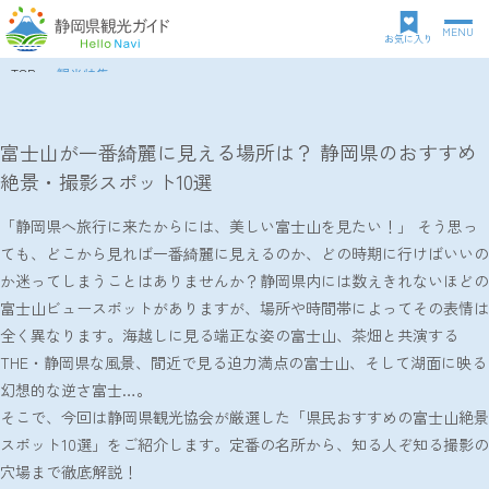
MENU
グ
お気に入り
ロ
TOP
観光特集
ー
パ
富士山を見るならここ！静岡県民おすすめの富士山ビュースポット10選
バ
ン
ル
ク
富士山が一番綺麗に見える場所は？ 静岡県のおすすめ
ナ
ズ
絶景・撮影スポット10選
ビ
リ
ゲ
ス
ー
「静岡県へ旅行に来たからには、美しい富士山を見たい！」 そう思っ
ト
シ
ても、どこから見れば一番綺麗に見えるのか、どの時期に行けばいいの
ョ
か迷ってしまうことはありませんか？静岡県内には数えきれないほどの
ン
富士山ビュースポットがありますが、場所や時間帯によってその表情は
全く異なります。海越しに見る端正な姿の富士山、茶畑と共演する
THE・静岡県な風景、間近で見る迫力満点の富士山、そして湖面に映る
幻想的な逆さ富士…。
そこで、今回は静岡県観光協会が厳選した「県民おすすめの富士山絶景
スポット10選」をご紹介します。定番の名所から、知る人ぞ知る撮影の
穴場まで徹底解説！