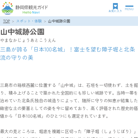
MENU
グ
お気に入り
ロ
TOP
スポット・体験
山中城跡公園
パ
ー
山中城跡公園
ン
バ
ク
ル
やまなかじょうあとこうえん
ズ
ナ
三島が誇る「日本100名城」！富士を望む障子堀と北条
リ
ビ
流の守りの美
ス
ゲ
ト
ー
シ
ョ
ン
三島市の箱根西麓に位置する「山中城」は、石垣を一切使わず、土を掘
り、積み上げることで築かれた全国的にも珍しい城跡です。当時一帯を
治めていた北条氏独自の城造りによって、随所に守りの知恵が結集した
緻密な土の要塞としての姿を今に留めており、高く評価された歴史的価
値から「日本100名城」のひとつにも選定されています。
最大の見どころは、堀底を複雑に区切った「障子堀（しょうじぼり）」