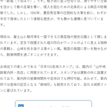
や「畝堀（うねぼり）」です。格子状に並ぶ仕切りは、滑りやすい土質
を活かして敵の足場を奪い、侵入を阻むための北条氏による執念の防衛
策でした。しかし、1590年、豊臣秀吉軍の圧倒的な大軍を前に、わずか
半日で落城したという凄絶な歴史が、今も静かな遺構に息づいていま
す。
現在は、富士山と駿河湾を一望できる三島屈指の歴史公園として親しま
れています。芝生で保護された堀の凹凸がワッフルのように見える独特
の景観と、山城を吹き抜ける清々しい風。戦国の風雲に思いを馳せなが
ら、散策時間を過ごすことができます。
お城巡りの楽しみである「日本100名城スタンプ」は、園内の「山中城
跡案内所・売店」に用意されています。スタンプ台は建物の外に設置さ
れており、案内所の営業時間外や定休日でも押印可能。あわせて、案内
所では登城の記念となる「御城印」も販売されており、訪れる城郭ファ
ンに喜ばれています。