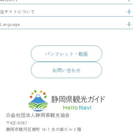
イ
特集
当サイトについて
ト
マ
レポート記事
静岡県観光協会について
Language
ッ
モデルコース
プ
パートナーズ会員
スポット・体験
日本語
このサイトについて
グルメ・お土産
English
パンフレット・動画
イベント
简体中文
パンフレット・動画
宿泊
繁體中文
アクセス
한국어
お問い合わせ
お知らせ
関連リンク
静岡県観光アプリ TIPS
公益社団法人静岡県観光協会
〒422-8067
静岡市駿河区南町 14-1 水の森ビル 2 階