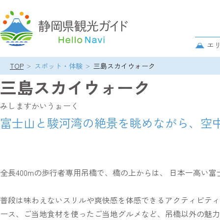
グ
ロ
サ
エ
ー
ブ
バ
TOP
スポット・体験
三島スカイウォーク
ナ
パ
ル
ビ
三島スカイウォーク
ン
ナ
ゲ
ク
ビ
ー
みしますかいうぉーく
ズ
ゲ
シ
リ
富士山と駿河湾の絶景を眺めながら、空
ー
ョ
ス
シ
ン
ト
ョ
ン
全長400mの歩行者専用吊橋で、橋の上からは、 日本一高い
普段は味わえないスリルや爽快感を体感できるアクティビティ
ース、ご当地食材を使ったご当地グルメなど、吊橋以外の魅力