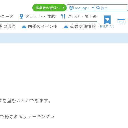
ヘ
事業者の皆様へ
Language
ッ
ルコース
スポット・体験
グルメ・お土産
ダ
MENU
県の温泉
四季のイベント
公共交通情報
ー
お気に入り
上
段
ナ
ビ
ゲ
ー
シ
ョ
ン
景を望むことができます。
で癒されるウォーキングコ