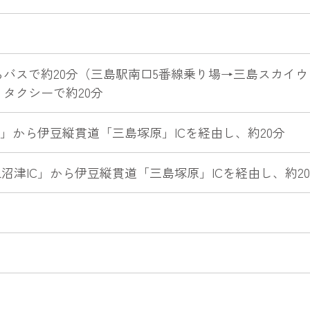
らバスで約20分（三島駅南口5番線乗り場→三島スカイ
りタクシーで約20分
C」から伊豆縦貫道「三島塚原」ICを経由し、約20分
沼津IC」から伊豆縦貫道「三島塚原」ICを経由し、約2