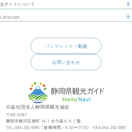
特集
当サイトについて
ト
マ
レポート記事
静岡県観光協会について
Language
ッ
モデルコース
プ
パートナーズ会員
スポット・体験
日本語
このサイトについて
グルメ・お土産
English
パンフレット・動画
イベント
简体中文
パンフレット・動画
宿泊
繁體中文
アクセス
한국어
お問い合わせ
お知らせ
関連リンク
静岡県観光アプリ TIPS
公益社団法人静岡県観光協会
〒422-8067
静岡市駿河区南町 14-1 水の森ビル 2 階
TEL:054-202-5595（営業時間／8:30〜17:15） FAX:054-202-5597