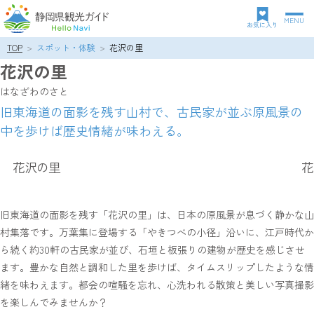
MENU
グ
お気に入り
ロ
TOP
スポット・体験
花沢の里
パ
ー
花沢の里
ン
バ
ク
ル
はなざわのさと
ズ
ナ
旧東海道の面影を残す山村で、古民家が並ぶ原風景の
リ
ビ
中を歩けば歴史情緒が味わえる。
ス
ゲ
ト
ー
シ
花沢の里
花
ョ
ン
旧東海道の面影を残す「花沢の里」は、日本の原風景が息づく静かな山
村集落です。万葉集に登場する「やきつべの小径」沿いに、江戸時代か
ら続く約30軒の古民家が並び、石垣と板張りの建物が歴史を感じさせ
ます。豊かな自然と調和した里を歩けば、タイムスリップしたような情
緒を味わえます。都会の喧騒を忘れ、心洗われる散策と美しい写真撮影
を楽しんでみませんか？