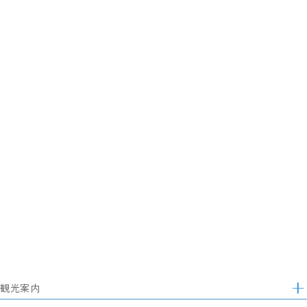
観光案内
サ
イ