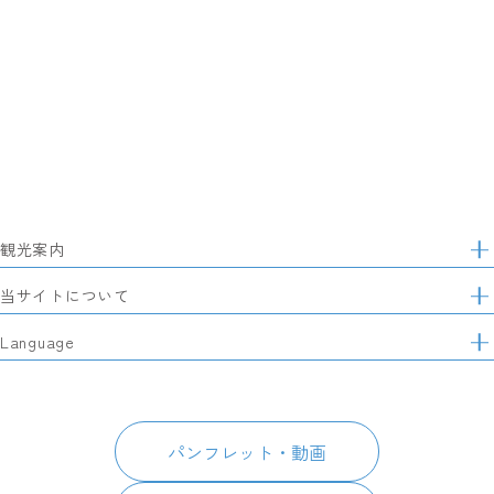
観光案内
サ
イ
特集
当サイトについて
ト
マ
レポート記事
静岡県観光協会について
Language
ッ
モデルコース
プ
パートナーズ会員
スポット・体験
日本語
このサイトについて
グルメ・お土産
English
パンフレット・動画
イベント
简体中文
パンフレット・動画
宿泊
繁體中文