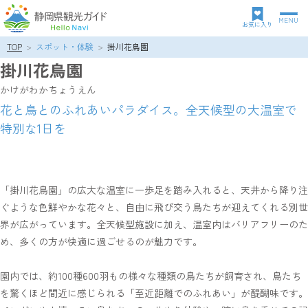
MENU
グ
お気に入り
ロ
TOP
スポット・体験
掛川花鳥園
パ
ー
掛川花鳥園
ン
バ
ク
ル
かけがわかちょうえん
ズ
ナ
花と鳥とのふれあいパラダイス。全天候型の大温室で
リ
ビ
特別な1日を
ス
ゲ
ト
ー
シ
ョ
ン
「掛川花鳥園」の広大な温室に一歩足を踏み入れると、天井から降り注
ぐような色鮮やかな花々と、自由に飛び交う鳥たちが迎えてくれる別世
界が広がっています。全天候型施設に加え、温室内はバリアフリーのた
め、多くの方が快適に過ごせるのが魅力です。
園内では、約100種600羽もの様々な種類の鳥たちが飼育され、鳥たち
を驚くほど間近に感じられる「至近距離でのふれあい」が醍醐味です。