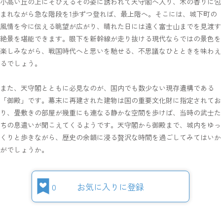
小高い丘の上にそびえるその姿に誘われて天守閣へ入り、木の香りに包
まれながら急な階段を1歩ずつ登れば、最上階へ。そこには、城下町の
風情を今に伝える眺望が広がり、晴れた日には遠く富士山までを見渡す
絶景を堪能できます。眼下を新幹線が走り抜ける現代ならではの景色を
楽しみながら、戦国時代へと思いを馳せる、不思議なひとときを味わえ
るでしょう。
また、天守閣とともに必見なのが、国内でも数少ない現存遺構である
「御殿」です。幕末に再建された建物は国の重要文化財に指定されてお
り、畳敷きの部屋が幾重にも連なる静かな空間を歩けば、当時の武士た
ちの息遣いが聞こえてくるようです。天守閣から御殿まで、城内をゆっ
くりと歩きながら、歴史の余韻に浸る贅沢な時間を過ごしてみてはいか
がでしょうか。
0
お気に入りに登録