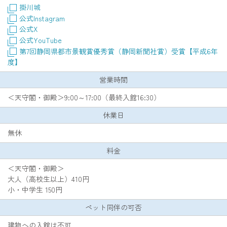
掛川城
公式Instagram
公式X
公式YouTube
第7回静岡県都市景観賞優秀賞（静岡新聞社賞）受賞【平成6年
度】
営業時間
＜天守閣・御殿＞9:00～17:00（最終入館16:30）
休業日
無休
料金
＜天守閣・御殿＞
大人（高校生以上）410円
小・中学生 150円
ペット同伴の可否
建物への入館は不可