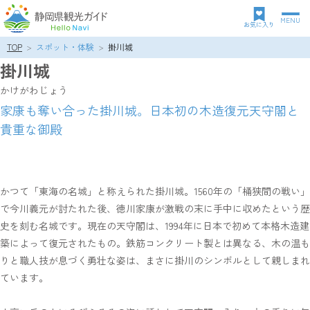
MENU
グ
お気に入り
ロ
TOP
スポット・体験
掛川城
パ
ー
掛川城
ン
バ
ク
ル
かけがわじょう
ズ
ナ
家康も奪い合った掛川城。日本初の木造復元天守閣と
リ
ビ
貴重な御殿
ス
ゲ
ト
ー
シ
ョ
ン
かつて「東海の名城」と称えられた掛川城。1560年の「桶狭間の戦い」
で今川義元が討たれた後、徳川家康が激戦の末に手中に収めたという歴
史を刻む名城です。現在の天守閣は、1994年に日本で初めて本格木造建
築によって復元されたもの。鉄筋コンクリート製とは異なる、木の温も
りと職人技が息づく勇壮な姿は、まさに掛川のシンボルとして親しまれ
ています。