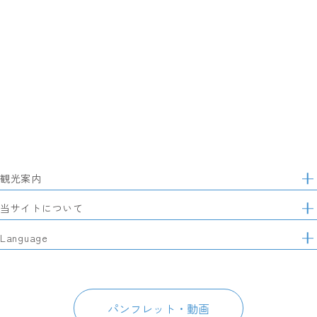
観光案内
サ
イ
特集
当サイトについて
ト
マ
レポート記事
静岡県観光協会について
Language
ッ
モデルコース
プ
パートナーズ会員
スポット・体験
日本語
このサイトについて
グルメ・お土産
English
パンフレット・動画
イベント
简体中文
パンフレット・動画