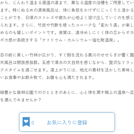
から、じんわり温まる適温の湯まで、異なる温度の浴槽をご用意してい
ます。特にぬるめの源泉風呂は、体に負担をかけずにじっくりと浸かる
ことができ、日頃のストレスや疲れが心地よく溶け出していくのを感じ
られます。さらに、竹炭や竹酢を使ったユニークな「変わり湯」が楽し
めるのも嬉しいポイントです。泉質は、湯冷めしにくく体の芯からポカ
ポカ感が長続きする「ナトリウム・カルシウムー塩化物温泉」。
目の前に美しい竹林が広がり、すぐ側を流れる黒川のせせらぎが響く露
天風呂は開放感抜群。五感で清水の大自然を感じながら、贅沢なリラッ
クスタイムを過ごせます。湯上がりには、地元の素材を活かした美味し
いお食事やお飲み物で、お腹も心も満たされます。
緑豊かな森林公園でのひとときのあとに、心と体を潤す極上の温泉へ足
を運んでみませんか？
0
お気に入りに登録