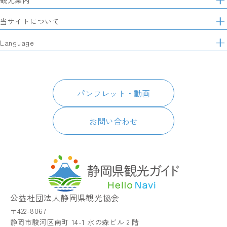
観光案内
イ
特集
当サイトについて
ト
マ
レポート記事
静岡県観光協会について
Language
ッ
モデルコース
プ
パートナーズ会員
スポット・体験
日本語
このサイトについて
グルメ・お土産
English
パンフレット・動画
イベント
简体中文
パンフレット・動画
宿泊
繁體中文
アクセス
한국어
お問い合わせ
お知らせ
関連リンク
静岡県観光アプリ TIPS
公益社団法人静岡県観光協会
〒422-8067
静岡市駿河区南町 14-1 水の森ビル 2 階