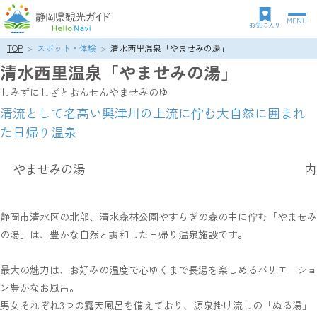
MENU
グ
お気に入り
ロ
TOP
スポット・体験
清水西里温泉「やませみの湯」
パ
ー
清水西里温泉「やませみの湯」
ン
バ
ク
ル
しみずにしざとおんせんやませみのゆ
ズ
ナ
清流として名高い興津川の上流に佇む大自然に囲まれ
リ
ビ
た日帰り温泉
ス
ゲ
ト
ー
シ
やませみの湯
内
ョ
ン
静岡市清水区の北部、清水森林公園やすらぎの森の中に佇む「やませみ
の湯」は、豊かな自然と調和した日帰り温泉施設です。
最大の魅力は、お好みの温度で心ゆくまで長湯を楽しめるバリエーショ
ン豊かなお風呂。
男女それぞれ3つの露天風呂を備えており、源泉掛け流しの「ぬる湯」