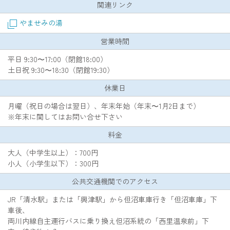
関連リンク
やませみの湯
営業時間
平日 9:30〜17:00（閉館18:00）
土日祝 9:30〜18:30（閉館19:30）
休業日
月曜（祝日の場合は翌日）、年末年始（年末〜1月2日まで）
※年末に関してはお問い合せ下さい
料金
大人（中学生以上）：700円
小人（小学生以下）：300円
公共交通機関でのアクセス
JR「清水駅」または「興津駅」から但沼車庫行き「但沼車庫」下
車後、
両川内線自主運行バスに乗り換え但沼系統の「西里温泉前」下