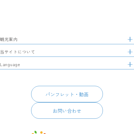
観光案内
サ
イ
特集
当サイトについて
ト
マ
レポート記事
静岡県観光協会について
Language
ッ
モデルコース
プ
パートナーズ会員
スポット・体験
日本語
このサイトについて
グルメ・お土産
English
パンフレット・動画
イベント
简体中文
パンフレット・動画
宿泊
繁體中文
アクセス
한국어
お問い合わせ
お知らせ
関連リンク
静岡県観光アプリ TIPS