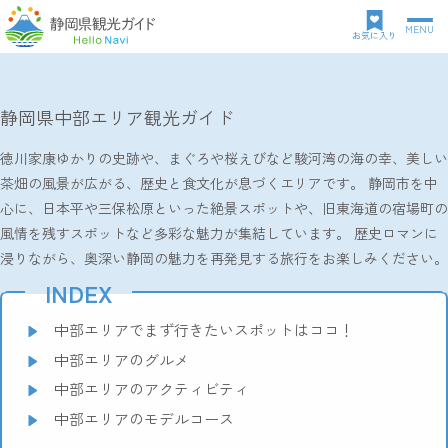
MENU
グ
お気に入り
ロ
TOP
観光特集
静岡県中部エリア観光ガイド
パ
ー
ン
バ
静岡県中部エリア観光ガイド
ク
ル
ズ
ナ
徳川家康ゆかりの史跡や、まぐろや桜えびなど駿河湾の海の幸、美しい
リ
ビ
茶畑の風景が広がる、歴史と食文化が息づくエリアです。 静岡市を中
ス
ゲ
ト
ー
心に、日本平や三保松原といった絶景スポットや、旧東海道の宿場町の
シ
風情を残すスポットなど多彩な魅力が集結しています。 歴史ロマンに
ョ
浸りながら、奥深い静岡の魅力を再発見する旅行をお楽しみください。
ン
INDEX
中部エリアでまず行きたいスポットはココ！
中部エリアのグルメ
中部エリアのアクティビティ
中部エリアのモデルコース