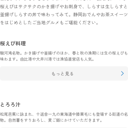
桜えびはサクサクのかき揚げやお刺身で、しらすは生しらすと
釜揚げしらすの丼で味わってみて。静岡おでんやお茶スイーツ
をはじめとしたご当地グルメもご堪能ください。
桜えび料理
駿河湾名物。かき揚げや釜揚げのほか、春と秋の漁期には生の桜えびも
味わます。由比港や大井川港では漁協直営店も人気。
もっと見る
とろろ汁
松尾芭蕉に詠まれ、十返舎一九の東海道中膝栗毛にも登場する街道の名
物。自然薯をすりおろし、麦ご飯にかけていただきます。