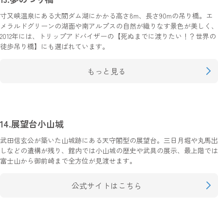
寸又峡温泉にある大間ダム湖にかかる高さ8m、長さ90mの吊り橋。エ
メラルドグリーンの湖面や南アルプスの自然が織りなす景色が美しく、
2012年には、トリップアドバイザーの【死ぬまでに渡りたい！？世界の
徒歩吊り橋】にも選ばれています。
もっと見る
14.展望台小山城
武田信玄公が築いた山城跡にある天守閣型の展望台。三日月堀や丸馬出
しなどの遺構が残り、館内では小山城の歴史や武具の展示、最上階では
富士山から御前崎まで全方位が見渡せます。
公式サイトはこちら