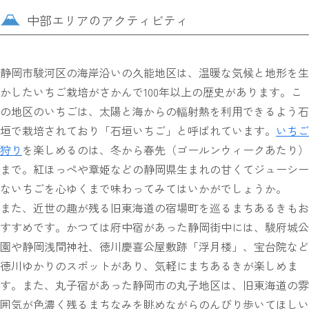
中部エリアのアクティビティ
静岡市駿河区の海岸沿いの久能地区は、温暖な気候と地形を生
かしたいちご栽培がさかんで100年以上の歴史があります。こ
の地区のいちごは、太陽と海からの輻射熱を利用できるよう石
垣で栽培されており「石垣いちご」と呼ばれています。
いちご
狩り
を楽しめるのは、冬から春先（ゴールンウィークあたり）
まで。紅ほっぺや章姫などの静岡県生まれの甘くてジューシー
ないちごを心ゆくまで味わってみてはいかがでしょうか。
また、近世の趣が残る旧東海道の宿場町を巡るまちあるきもお
すすめです。かつては府中宿があった静岡街中には、駿府城公
園や静岡浅間神社、徳川慶喜公屋敷跡「浮月楼」、宝台院など
徳川ゆかりのスポットがあり、気軽にまちあるきが楽しめま
す。また、丸子宿があった静岡市の丸子地区は、旧東海道の雰
囲気が色濃く残るまちなみを眺めながらのんびり歩いてほしい