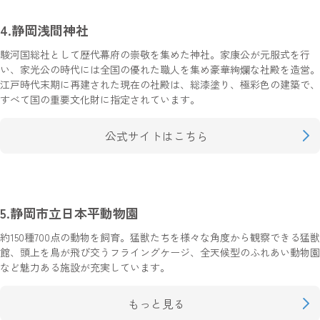
4.静岡浅間神社
駿河国総社として歴代幕府の崇敬を集めた神社。家康公が元服式を行
い、家光公の時代には全国の優れた職人を集め豪華絢爛な社殿を造営。
江戸時代末期に再建された現在の社殿は、総漆塗り、極彩色の建築で、
すべて国の重要文化財に指定されています。
公式サイトはこちら
5.静岡市立日本平動物園
約150種700点の動物を飼育。猛獣たちを様々な角度から観察できる猛獣
館、頭上を鳥が飛び交うフライングケージ、全天候型のふれあい動物園
など魅力ある施設が充実しています。
もっと見る