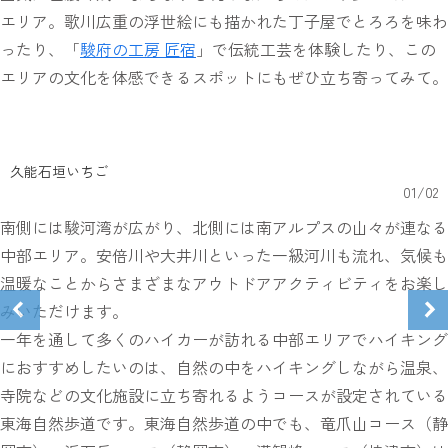
エリア。歌川広重の浮世絵にも描かれた丁子屋でとろろを味わ
ったり、「
駿府の工房 匠宿
」で伝統工芸を体験したり、この
エリアの文化を体感できるスポットにもぜひ立ち寄ってみて。
久能石垣いちご
01
/
02
南側には駿河湾が広がり、北側には南アルプスの山々が連なる
中部エリア。安倍川や大井川といった一級河川も流れ、気候も
温暖なことからさまざまなアウトドアアクティビティをお楽し
みいただけます。
一年を通して多くのハイカーが訪れる中部エリアでハイキング
におすすめしたいのは、自然の中をハイキングしながら温泉、
寺院などの文化施設に立ち寄れるようコースが設定されている
東海自然歩道です。東海自然歩道の中でも、竜爪山コース（静