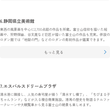
6.静岡県立美術館
東西の風景画を中心に2,700点超の作品を所蔵。富士山信仰を描いた絵
画や、狩野探幽、谷文晁など巨匠が描いた富士山の作品も充実。併設の
ロダン館では「地獄の門」などのロダンの彫刻作品が鑑賞できます。
もっと見る
7.エスパルスドリームプラザ
清水港に隣接し、人気の寿司屋が揃う「清水すし横丁」、「ちびまる子
ちゃんランド」などが入る複合商業施設。港湾の歴史を物語るテルファ
ークレーンや大観覧車から見る富士山の絶景も楽しめます。