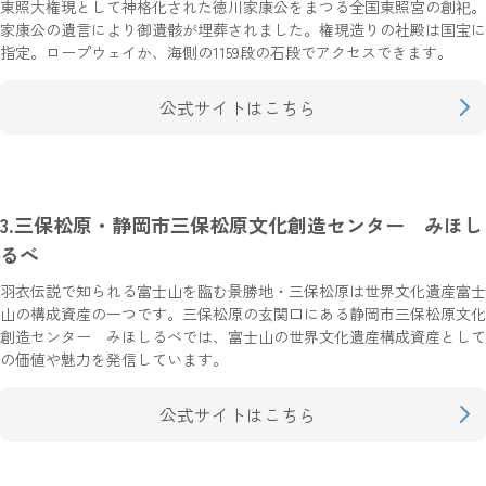
東照大権現として神格化された徳川家康公をまつる全国東照宮の創祀。
家康公の遺言により御遺骸が埋葬されました。権現造りの社殿は国宝に
指定。ロープウェイか、海側の1159段の石段でアクセスできます。
公式サイトはこちら
3.三保松原・静岡市三保松原文化創造センター みほし
るべ
羽衣伝説で知られる富士山を臨む景勝地・三保松原は世界文化遺産富士
山の構成資産の一つです。三保松原の玄関口にある静岡市三保松原文化
創造センター みほしるべでは、富士山の世界文化遺産構成資産として
の価値や魅力を発信しています。
公式サイトはこちら