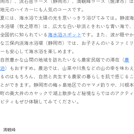
岡市）、浜石岳コース（静岡市）、満観峰コース（焼津市）は
地元のハイカーにも人気のコースです。
夏には、海水浴で太陽の光を思いっきり浴びてみては。静波海
水浴場（牧之原市）は、広大な白い砂浜ときれいな青い海で、
全国的に知られている
海水浴スポット
です。また、波が穏やか
な三保内浜海水浴場（静岡市）では、お子さんのいるファミリ
ーも安心して海水浴を楽しめます。
自然豊かな山間の地域を訪れたいなら農家民宿での滞在（
農
泊
）もおすすめ。農泊では、山菜や川魚などの山の幸を味わえ
るのはもちろん、自然と共生する農家の暮らしを肌で感じるこ
とができます。静岡市の梅ヶ島地区でのヤマメ釣りや、川根本
町の奥大井のカヤックで湖上散歩など秘境ならではのアクティ
ビティもぜひ体験してみてください。
満観峰