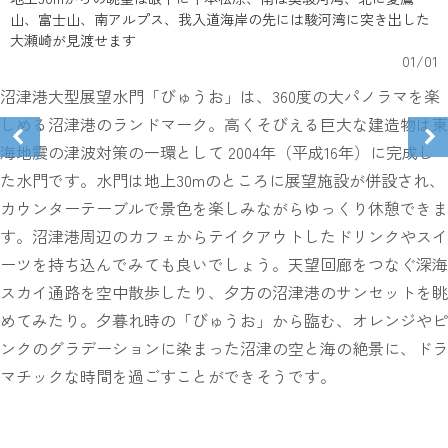
山、富士山、南アルプス、我入道海岸の先には駿河湾に突き出した
大瀬崎が見渡せます
01
/
01
沼津港大型展望水門「びゅうお」は、360度の大パノラマを楽
しめる沼津港のランドマーク。高くそびえる巨大な建造物は東
海地震の津波対策の一環として 2004年（平成16年）に完成し
た水門です。水門は地上30mのところに展望施設が併設され、
カウンターテーブルで景色を楽しみながらゆっくり休憩できま
す。沼津港周辺のカフェからテイクアウトしたドリンクやスイ
ーツを持ち込んでみても良いでしょう。天望回廊をつなぐ深海
スカイ通路を空中散歩したり、夕方の沼津港のサンセットを眺
めてみたり。夕暮れ時の「びゅうお」から臨む、オレンジやピ
ンクのグラデーションに染まった沼津の空と海の絶景に、ドラ
マチックな時間を過ごすことができそうです。