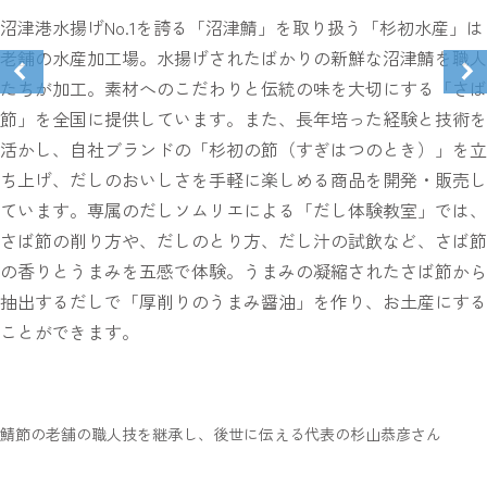
沼津港水揚げNo.1を誇る「沼津鯖」を取り扱う「杉初水産」は
老舗の水産加工場。水揚げされたばかりの新鮮な沼津鯖を職人
たちが加工。素材へのこだわりと伝統の味を大切にする「さば
節」を全国に提供しています。また、長年培った経験と技術を
活かし、自社ブランドの「杉初の節（すぎはつのとき）」を立
ち上げ、だしのおいしさを手軽に楽しめる商品を開発・販売し
ています。専属のだしソムリエによる「だし体験教室」では、
さば節の削り方や、だしのとり方、だし汁の試飲など、さば節
の香りとうまみを五感で体験。うまみの凝縮されたさば節から
抽出するだしで「厚削りのうまみ醤油」を作り、お土産にする
ことができます。
鯖節の老舗の職人技を継承し、後世に伝える代表の杉山恭彦さん