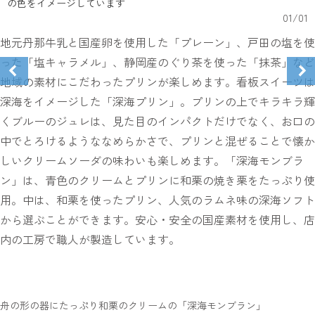
の色をイメージしています
01
/
01
地元丹那牛乳と国産卵を使用した「プレーン」、戸田の塩を使
った「塩キャラメル」、静岡産のぐり茶を使った「抹茶」など
地域の素材にこだわったプリンが楽しめます。看板スイーツは
深海をイメージした「深海プリン」。プリンの上でキラキラ輝
くブルーのジュレは、見た目のインパクトだけでなく、お口の
中でとろけるようななめらかさで、プリンと混ぜることで懐か
しいクリームソーダの味わいも楽しめます。「深海モンブラ
ン」は、青色のクリームとプリンに和栗の焼き栗をたっぷり使
用。中は、和栗を使ったプリン、人気のラムネ味の深海ソフト
から選ぶことができます。安心・安全の国産素材を使用し、店
内の工房で職人が製造しています。
舟の形の器にたっぷり和栗のクリームの「深海モンブラン」