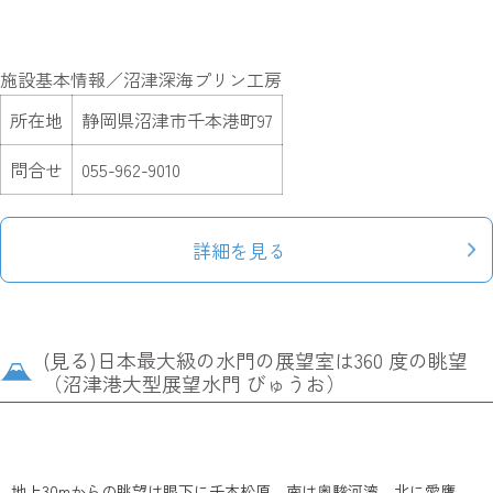
施設基本情報／沼津深海プリン工房
所在地
静岡県沼津市千本港町97
問合せ
055-962-9010
詳細を見る
(見る)日本最大級の水門の展望室は360 度の眺望
（沼津港大型展望水門 びゅうお）
地上30mからの眺望は眼下に千本松原、南は奥駿河湾、北に愛鷹