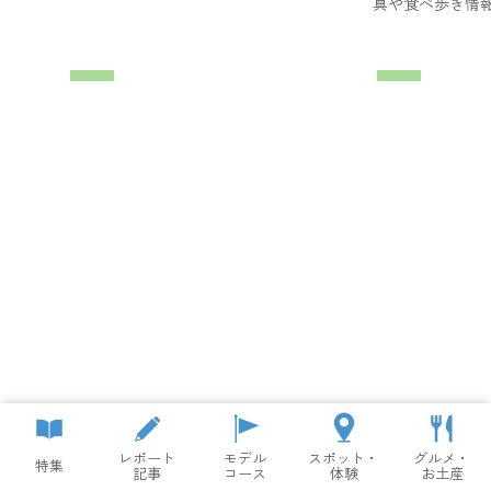
真や食べ歩き情
レポート
モデル
スポット・
グルメ・
特集
記事
コース
体験
お土産