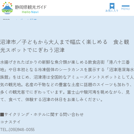
MENU
グ
お気に入り
ロ
TOP
レポート記事
ー
パ
沼津市／子どもから大人まで幅広く楽しめる 食と観光スポットでにぎわう沼津
バ
ン
ル
ク
沼津市／子どもから大人まで幅広く楽しめる 食と観
ナ
ズ
光スポットでにぎわう沼津
ビ
リ
ゲ
ス
ー
水揚げされたばかりの新鮮な魚介類が楽しめる飲食店街「港八十三番
ト
シ
地」や日本初となる冷凍個体のシーラカンスを展示する「沼津港深海水
ョ
族館」をはじめ、沼津港は全国的なアミューズメントスポットとして人
ン
気の観光地。名産の干物などの豊富な土産に話題のスイーツも加わり、
多くの観光客でにぎわっています。富士山や駿河湾を眺めながら、見
て、食べて、体験する沼津の休日をお楽しみください。
■サイクリング・ホテルに関する問い合わせ
コナステイ
TEL.(055)948-0055