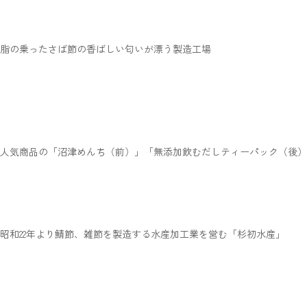
脂の乗ったさば節の香ばしい匂いが漂う製造工場
人気商品の「沼津めんち（前）」「無添加飲むだしティーパック（後）
昭和22年より鯖節、雑節を製造する水産加工業を営む「杉初水産」