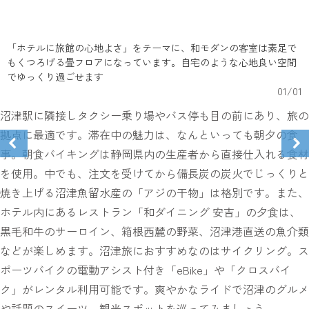
「ホテルに旅館の心地よさ」をテーマに、和モダンの客室は素足で
もくつろげる畳フロアになっています。自宅のような心地良い空間
でゆっくり過ごせます
01
/
01
沼津駅に隣接しタクシー乗り場やバス停も目の前にあり、旅の
拠点に最適です。滞在中の魅力は、なんといっても朝夕の食
事。朝食バイキングは静岡県内の生産者から直接仕入れる食材
を使用。中でも、注文を受けてから備長炭の炭火でじっくりと
焼き上げる沼津魚留水産の「アジの干物」は格別です。また、
ホテル内にあるレストラン「和ダイニング 安吉」の夕食は、
黒毛和牛のサーロイン、箱根西麓の野菜、沼津港直送の魚介類
などが楽しめます。沼津旅におすすめなのはサイクリング。ス
ポーツバイクの電動アシスト付き「eBike」や「クロスバイ
ク」がレンタル利用可能です。爽やかなライドで沼津のグルメ
や話題のスイーツ、観光スポットを巡ってみましょう。