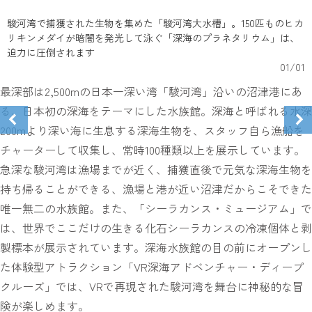
駿河湾で捕獲された生物を集めた「駿河湾大水槽」。150匹ものヒカ
リキンメダイが暗闇を発光して泳ぐ「深海のプラネタリウム」は、
迫力に圧倒されます
01
/
01
最深部は2,500mの日本一深い湾「駿河湾」沿いの沼津港にあ
る、日本初の深海をテーマにした水族館。深海と呼ばれる水深
200mより深い海に生息する深海生物を、スタッフ自ら漁船を
チャーターして収集し、常時100種類以上を展示しています。
急深な駿河湾は漁場までが近く、捕獲直後で元気な深海生物を
持ち帰ることができる、漁場と港が近い沼津だからこそできた
唯一無二の水族館。また、「シーラカンス・ミュージアム」で
は、世界でここだけの生きる化石シーラカンスの冷凍個体と剥
製標本が展示されています。深海水族館の目の前にオープンし
た体験型アトラクション「VR深海アドベンチャー・ディープ
クルーズ」では、VRで再現された駿河湾を舞台に神秘的な冒
険が楽しめます。