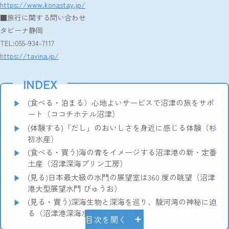
https://www.konastay.jp/
■旅行に関する問い合わせ
タビーナ静岡
TEL:055-934-7117
https://tavina.jp/
INDEX
(食べる・泊まる）心地よいサービスで沼津の旅をサポ
ート（ココチホテル沼津）
(体験する)「だし」のおいしさを身近に感じる体験（杉
初水産）
(食べる・買う)海の青をイメージする沼津港の新・定番
土産（沼津深海プリン工房）
(見る)日本最大級の水門の展望室は360 度の眺望（沼津
港大型展望水門 びゅうお）
(見る・買う)深海生物と深海を巡り、駿河湾の神秘に迫
る（沼津港深海水族館）
目次を開く