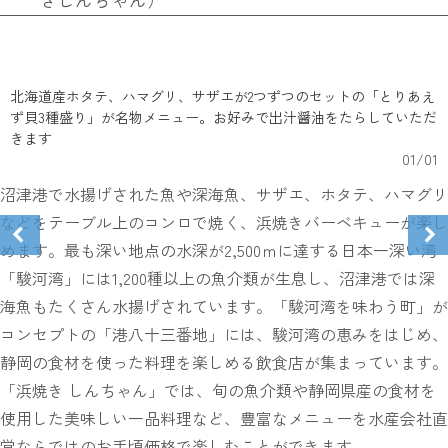
北海道産ホタテ、ハマグリ、サザエが2つずつのセットの「とりあえ
ず貝3種盛り」が名物メニュー。お好みで出汁醤油をたらしていただ
きます
01
/
01
沼津港で水揚げされた魚や深海魚、サザエ、ホタテ、ハマグリ
などをテーブル上のコンロで焼く、浜焼きバーベキューが楽し
めます。最も深い地点の水深が2,500ｍに達する日本一深い湾
「駿河湾」には1,200種以上の魚介類が生息し、沼津港では深
海魚もたくさん水揚げされています。「駿河湾を味わう町」が
コンセプトの「港八十三番地」には、駿河湾の恵みをはじめ、
静岡の食材を使った料理を楽しめる飲食店が集まっています。
「浜焼き しんちゃん」では、旬の魚介類や静岡県産の食材を
使用した美味しい一品料理など、豊富なメニューを水産会社直
営ならではのお手頃価格で楽しむことができます。