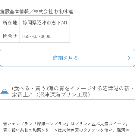
施設基本情報／株式会社 杉初水産
所在地
静岡県沼津市志下741
問合せ
055-933-0008
詳細を見る
(食べる・買う)海の青をイメージする沼津港の新・
定番土産（沼津深海プリン工房）
青いモンブラン「深海モンブラン」はプリンと並ぶ人気スイーツ。
青く細い糸状の和栗クリームは天然色素のクチナシを使い、駿河湾